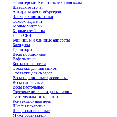
кондитерские
Кипятильники для воды
Шведские столы
Аппараты для гамбургеров
Электрокипятильники
Сокоохладители
Барные миксеры
Барные комбайны
Печи СВЧ
Блинницы и блинные аппараты
Блендеры
Граниторы
Весы порционные
Вафельницы
Контактные грили
Стеллажи для магазинов
Стеллажи для складов
Весы порционные фасовочные
Весы напольные
Весы настольные
Торговые прилавки для магазина
Тестомесильные машины
Конвекционные печи
Шкафы пекарские
Шкафы расстоечные
Мукопросеиватели