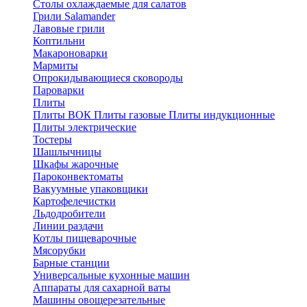
Столы охлаждаемые для салатов
Грили Salamander
Лавовые грили
Коптильни
Макароноварки
Мармиты
Опрокидывающиеся сковороды
Пароварки
Плиты
Плиты ВОК
Плиты газовые
Плиты индукционные
Плиты электричеcкие
Тостеры
Шашлычницы
Шкафы жарочные
Пароконвектоматы
Вакуумные упаковщики
Картофелечистки
Льдодробители
Линии раздачи
Котлы пищеварочные
Мясорубки
Барные станции
Универсальные кухонные машин
Аппараты для сахарной ваты
Машины овощерезательные