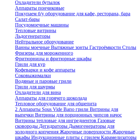
Охладители бутылок
Аппараты пончиковые
Покупаем б/у оборудование для кафе, ресторана, бара
Салат-бары
Посудомоечные машины
Тепловые витрины
Льдогенераторы
Нейтральное оборудование
Ванны моечные
Вытяжные зонты
Гастроёмкости
Столы
Фризеры для мороженного
Фритюрницы и фритюрные шкафы
Грили для кур
Кофеварки и кофе аппараты
Соковыжималки
Водяные и паровые грили
Грили для шаурмы
Охладители для вина
Аппараты для горячего шоколада
Тепловое оборудование для общепита
2
Аппараты Sous Vide
Вапо грили
Витрины для
выпечки
Витрины для порционных чипсов начос
Витрины тепловые для ингредиентов
Газовые
сковороды
Дегидраторы
Дымогенераторы для
холодного копчения
Жарочные поверхности
Жарочные
шкафы
Индукционные плиты с грилем
Карамелизаторы