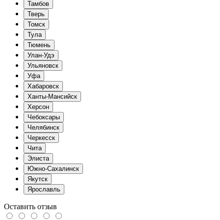
Тамбов
Тверь
Томск
Тула
Тюмень
Улан-Удэ
Ульяновск
Уфа
Хабаровск
Ханты-Мансийск
Херсон
Чебоксары
Челябинск
Черкесск
Чита
Элиста
Южно-Сахалинск
Якутск
Ярославль
Оставить отзыв