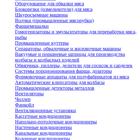
Оборудование для обвалки мяса
Блокорезки (измельчители) для мяса
Шкуросъемные машины
Волчки (промышленные мясорубки)
Фаршемешалки
Гомогенизаторы и эмульситаторы для переработки мяса,
рыбы
Промышленные куттеры
Сепараторы, обвалочные и жиловочные машины
Вакуумые и поршневые шприцы для производства
колбасы и колбасных изделий
Обвязчики, пиллеры, делители для сосисок и сарделек
Системы порционирования фарша, дозаторы
Формовочные аппараты для полуфабрикатов из мяса
Автоматические клипсаторы для колбасы
Промышленные детекторы металлов
Вентиляторы
Чиллер
Фанкойл
Вентиляционные установки
Кассетные кондиционеры
Напольно-потолочные кондиционеры
Настенные кондиционеры
Канальные кондиционеры
Колонные кондиционеры