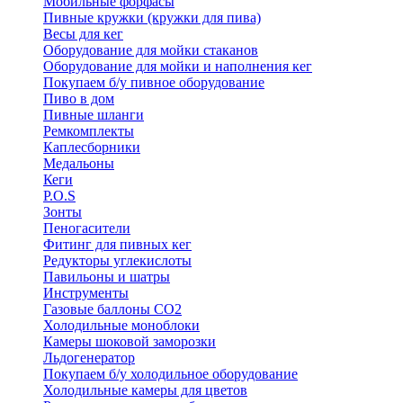
Мобильные форфасы
Пивные кружки (кружки для пива)
Весы для кег
Оборудование для мойки стаканов
Оборудование для мойки и наполнения кег
Покупаем б/у пивное оборудование
Пиво в дом
Пивные шланги
Ремкомплекты
Каплесборники
Медальоны
Кеги
P.O.S
Зонты
Пеногасители
Фитинг для пивных кег
Редукторы углекислоты
Павильоны и шатры
Инструменты
Газовые баллоны CO2
Холодильные моноблоки
Камеры шоковой заморозки
Льдогенератор
Покупаем б/у холодильное оборудование
Холодильные камеры для цветов