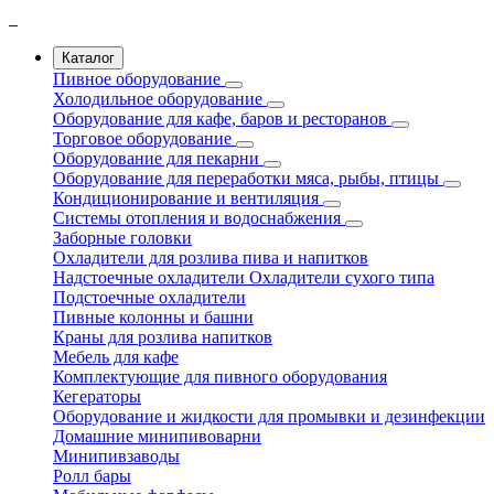
Каталог
Пивное оборудование
Холодильное оборудование
Оборудование для кафе, баров и ресторанов
Торговое оборудование
Оборудование для пекарни
Оборудование для переработки мяса, рыбы, птицы
Кондиционирование и вентиляция
Системы отопления и водоснабжения
Заборные головки
Охладители для розлива пива и напитков
Надстоечные охладители
Охладители сухого типа
Подстоечные охладители
Пивные колонны и башни
Краны для розлива напитков
Мебель для кафе
Комплектующие для пивного оборудования
Кегераторы
Оборудование и жидкости для промывки и дезинфекции
Домашние минипивоварни
Минипивзаводы
Ролл бары