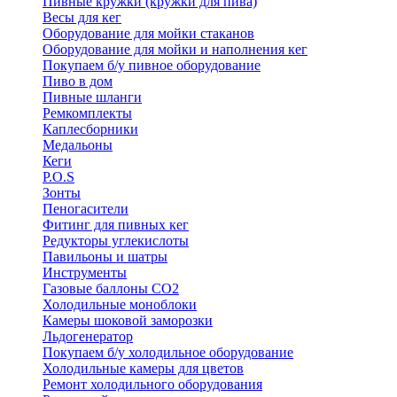
Пивные кружки (кружки для пива)
Весы для кег
Оборудование для мойки стаканов
Оборудование для мойки и наполнения кег
Покупаем б/у пивное оборудование
Пиво в дом
Пивные шланги
Ремкомплекты
Каплесборники
Медальоны
Кеги
P.O.S
Зонты
Пеногасители
Фитинг для пивных кег
Редукторы углекислоты
Павильоны и шатры
Инструменты
Газовые баллоны CO2
Холодильные моноблоки
Камеры шоковой заморозки
Льдогенератор
Покупаем б/у холодильное оборудование
Холодильные камеры для цветов
Ремонт холодильного оборудования