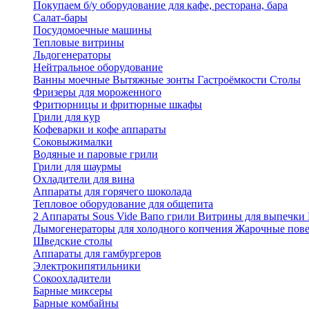
Покупаем б/у оборудование для кафе, ресторана, бара
Салат-бары
Посудомоечные машины
Тепловые витрины
Льдогенераторы
Нейтральное оборудование
Ванны моечные
Вытяжные зонты
Гастроёмкости
Столы
Фризеры для мороженного
Фритюрницы и фритюрные шкафы
Грили для кур
Кофеварки и кофе аппараты
Соковыжималки
Водяные и паровые грили
Грили для шаурмы
Охладители для вина
Аппараты для горячего шоколада
Тепловое оборудование для общепита
2
Аппараты Sous Vide
Вапо грили
Витрины для выпечки
Дымогенераторы для холодного копчения
Жарочные пов
Шведские столы
Аппараты для гамбургеров
Электрокипятильники
Сокоохладители
Барные миксеры
Барные комбайны