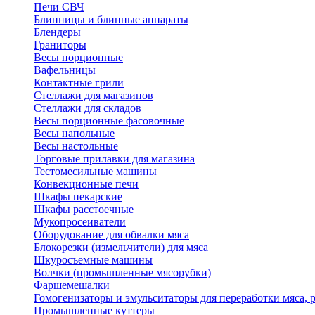
Печи СВЧ
Блинницы и блинные аппараты
Блендеры
Граниторы
Весы порционные
Вафельницы
Контактные грили
Стеллажи для магазинов
Стеллажи для складов
Весы порционные фасовочные
Весы напольные
Весы настольные
Торговые прилавки для магазина
Тестомесильные машины
Конвекционные печи
Шкафы пекарские
Шкафы расстоечные
Мукопросеиватели
Оборудование для обвалки мяса
Блокорезки (измельчители) для мяса
Шкуросъемные машины
Волчки (промышленные мясорубки)
Фаршемешалки
Гомогенизаторы и эмульситаторы для переработки мяса,
Промышленные куттеры