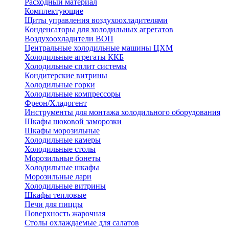
Расходный материал
Комплектующие
Щиты управления воздухоохладителями
Конденсаторы для холодильных агрегатов
Воздухоохладители ВОП
Центральные холодильные машины ЦХМ
Холодильные агрегаты ККБ
Холодильные cплит системы
Кондитерские витрины
Холодильные горки
Холодильные компрессоры
Фреон/Хладогент
Инструменты для монтажа холодильного оборудования
Шкафы шоковой заморозки
Шкафы морозильные
Холодильные камеры
Холодильные столы
Морозильные бонеты
Холодильные шкафы
Морозильные лари
Холодильные витрины
Шкафы тепловые
Печи для пиццы
Поверхность жарочная
Столы охлаждаемые для салатов