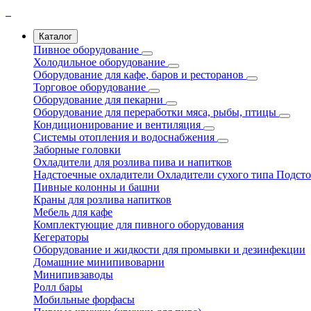
Каталог
Пивное оборудование
Холодильное оборудование
Оборудование для кафе, баров и ресторанов
Торговое оборудование
Оборудование для пекарни
Оборудование для переработки мяса, рыбы, птицы
Кондиционирование и вентиляция
Системы отопления и водоснабжения
Заборные головки
Охладители для розлива пива и напитков
Надстоечные охладители
Охладители сухого типа
Подсто
Пивные колонны и башни
Краны для розлива напитков
Мебель для кафе
Комплектующие для пивного оборудования
Кегераторы
Оборудование и жидкости для промывки и дезинфекции
Домашние минипивоварни
Минипивзаводы
Ролл бары
Мобильные форфасы