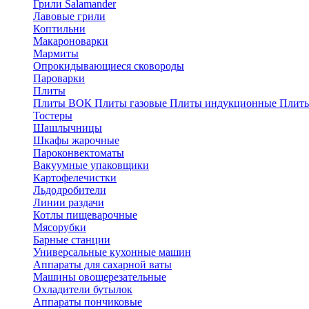
Грили Salamander
Лавовые грили
Коптильни
Макароноварки
Мармиты
Опрокидывающиеся сковороды
Пароварки
Плиты
Плиты ВОК
Плиты газовые
Плиты индукционные
Плиты
Тостеры
Шашлычницы
Шкафы жарочные
Пароконвектоматы
Вакуумные упаковщики
Картофелечистки
Льдодробители
Линии раздачи
Котлы пищеварочные
Мясорубки
Барные станции
Универсальные кухонные машин
Аппараты для сахарной ваты
Машины овощерезательные
Охладители бутылок
Аппараты пончиковые