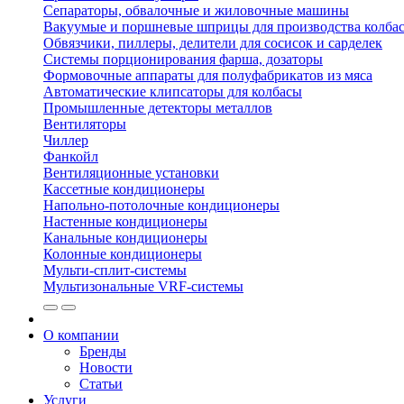
Сепараторы, обвалочные и жиловочные машины
Вакуумые и поршневые шприцы для производства колбас
Обвязчики, пиллеры, делители для сосисок и сарделек
Системы порционирования фарша, дозаторы
Формовочные аппараты для полуфабрикатов из мяса
Автоматические клипсаторы для колбасы
Промышленные детекторы металлов
Вентиляторы
Чиллер
Фанкойл
Вентиляционные установки
Кассетные кондиционеры
Напольно-потолочные кондиционеры
Настенные кондиционеры
Канальные кондиционеры
Колонные кондиционеры
Мульти-сплит-системы
Мультизональные VRF-системы
О компании
Бренды
Новости
Статьи
Услуги