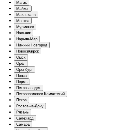
Магас
Майкоп
Махачкала
Москва
Мурманск
Нальчик
Нарьян-Мар
Нижний Новгород
Новосибирск
Омск
Орёл
Оренбург
Пенза
Пермь
Петрозаводск
Петропавловск-Камчатский
Псков
Ростов-на-Дону
Рязань
Салехард
Самара