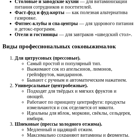
Столовые и заводские кухни
— для витаминизации
питания сотрудников и посетителей.
Фаст-фуд и фуд-корты
— как полезная альтернатива
газировке.
Фитнес-клубы и спа-центры
— для здорового питания
и детокс-программ.
Отели и гостиницы
— для завтраков «шведский стол».
Виды профессиональных соковыжималок
Для цитрусовых (прессовые).
Самый простой и популярный тип.
Выжимают сок из апельсинов, лимонов,
грейпфрутов, мандаринов.
Бывают с ручным и автоматическим нажатием.
Универсальные (центробежные).
Подходят для твёрдых и мягких фруктов и
овощей.
Работают по принципу центрифуги: продукты
измельчаются и сок отделяется от мякоти.
Идеальны для яблок, моркови, свёклы, сельдерея,
имбиря.
Шнековые (прессы холодного отжима).
Медленный и щадящий отжим.
Максимально сохраняют витамины и ферменты.