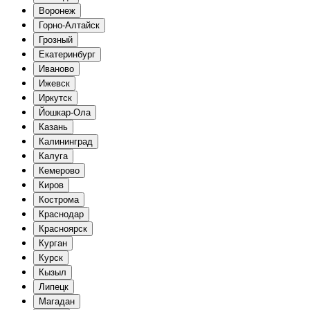
Воронеж
Горно-Алтайск
Грозный
Екатеринбург
Иваново
Ижевск
Иркутск
Йошкар-Ола
Казань
Калининград
Калуга
Кемерово
Киров
Кострома
Краснодар
Красноярск
Курган
Курск
Кызыл
Липецк
Магадан