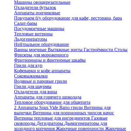
Машины овощерезательные
Охладители бутылок
Аппараты пончиковые
Покупаем б/у оборудование для кафе, ресторана, бара
Салат-бары
Посудомоечные машины
Тепловые витрины
Льдогенераторы
Нейтральное оборудование
Ванны моечные
Вытяжные зонты
Гастроёмкости
Столы
Фризеры для мороженного
Фритюрницы и фритюрные шкафы
Грили для кур
Кофеварки и кофе аппараты
Соковыжималки
Водяные и паровые грили
Грили для шаурмы
Охладители для вина
Аппараты для горячего шоколада
Тепловое оборудование для общепита
2
Аппараты Sous Vide
Вапо грили
Витрины для
выпечки
Витрины для порционных чипсов начос
Витрины тепловые для ингредиентов
Газовые
сковороды
Дегидраторы
Дымогенераторы для
холодного копчения
Жарочные поверхности
Жарочные