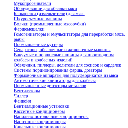
Мукопросеиватели
Оборудование для обвалки мяса
Блокорезки (измельчители) для мяса
Шкуросъемные машины
Волчки (промышленные мясорубки)
Фаршемешалки
Гомогенизаторы и эмульситаторы для переработки мяса,
рыбы
Промышленные куттеры
Сепараторы, обвалочные и жиловочные машины
Вакуумые и поршневые шприцы для производства
колбасы и колбасных изделий
Обвязчики, пиллеры, делители для сосисок и сарделек
Системы порционирования фарша, дозаторы
Формовочные аппараты для полуфабрикатов из мяса
Автоматические клипсаторы для колбасы
Промышленные детекторы металлов
Вентиляторы
Чиллер
Фанкойл
Вентиляционные установки
Кассетные кондиционеры
Напольно-потолочные кондиционеры
Настенные кондиционеры
Канальные кондиционеры