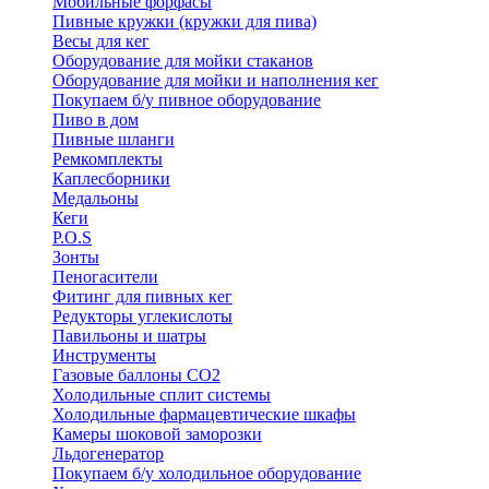
Мобильные форфасы
Пивные кружки (кружки для пива)
Весы для кег
Оборудование для мойки стаканов
Оборудование для мойки и наполнения кег
Покупаем б/у пивное оборудование
Пиво в дом
Пивные шланги
Ремкомплекты
Каплесборники
Медальоны
Кеги
P.O.S
Зонты
Пеногасители
Фитинг для пивных кег
Редукторы углекислоты
Павильоны и шатры
Инструменты
Газовые баллоны CO2
Холодильные cплит системы
Холодильные фармацевтические шкафы
Камеры шоковой заморозки
Льдогенератор
Покупаем б/у холодильное оборудование