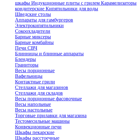
шкафы
Индукционные плиты с грилем
Карамелизаторы
кондитерские
Кипятильники для воды
Шведские столы
Аппараты для гамбургеров
Электрокипятильники
Сокоохладители
Барные миксеры
Барные комбайны
Печи СВЧ
Блинницы и блинные аппараты
Блендеры
Граниторы
Весы порционные
Вафельницы
Контактные грили
Стеллажи для магазинов
Стеллажи для складов
Весы порционные фасовочные
Весы напольные
Весы настольные
Торговые прилавки для магазина
Тестомесильные машины
Конвекционные печи
Шкафы пекарские
Шкафы расстоечные