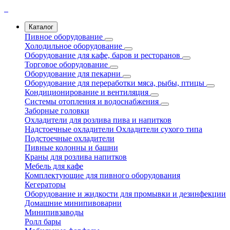
Каталог
Пивное оборудование
Холодильное оборудование
Оборудование для кафе, баров и ресторанов
Торговое оборудование
Оборудование для пекарни
Оборудование для переработки мяса, рыбы, птицы
Кондиционирование и вентиляция
Системы отопления и водоснабжения
Заборные головки
Охладители для розлива пива и напитков
Надстоечные охладители
Охладители сухого типа
Подстоечные охладители
Пивные колонны и башни
Краны для розлива напитков
Мебель для кафе
Комплектующие для пивного оборудования
Кегераторы
Оборудование и жидкости для промывки и дезинфекции
Домашние минипивоварни
Минипивзаводы
Ролл бары