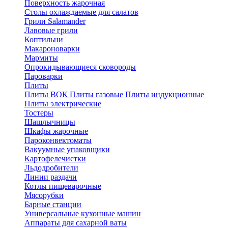
Поверхность жарочная
Столы охлаждаемые для салатов
Грили Salamander
Лавовые грили
Коптильни
Макароноварки
Мармиты
Опрокидывающиеся сковороды
Пароварки
Плиты
Плиты ВОК
Плиты газовые
Плиты индукционные
Плиты электричеcкие
Тостеры
Шашлычницы
Шкафы жарочные
Пароконвектоматы
Вакуумные упаковщики
Картофелечистки
Льдодробители
Линии раздачи
Котлы пищеварочные
Мясорубки
Барные станции
Универсальные кухонные машин
Аппараты для сахарной ваты