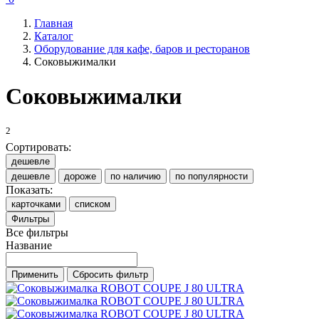
Главная
Каталог
Оборудование для кафе, баров и ресторанов
Соковыжималки
Соковыжималки
2
Сортировать:
дешевле
дешевле
дороже
по наличию
по популярности
Показать:
карточками
списком
Фильтры
Все фильтры
Название
Применить
Сбросить фильтр