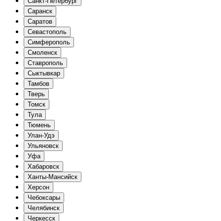
Санкт-Петербург
Саранск
Саратов
Севастополь
Симферополь
Смоленск
Ставрополь
Сыктывкар
Тамбов
Тверь
Томск
Тула
Тюмень
Улан-Удэ
Ульяновск
Уфа
Хабаровск
Ханты-Мансийск
Херсон
Чебоксары
Челябинск
Черкесск