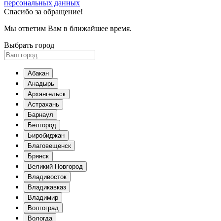
персональных данных
Спасибо за обращение!
Мы ответим Вам в ближайшее время.
Выбрать город
Абакан
Анадырь
Архангельск
Астрахань
Барнаул
Белгород
Биробиджан
Благовещенск
Брянск
Великий Новгород
Владивосток
Владикавказ
Владимир
Волгоград
Вологда