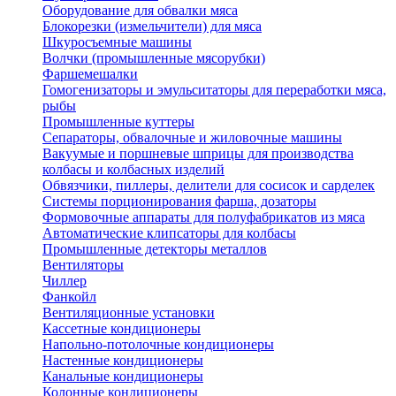
Оборудование для обвалки мяса
Блокорезки (измельчители) для мяса
Шкуросъемные машины
Волчки (промышленные мясорубки)
Фаршемешалки
Гомогенизаторы и эмульситаторы для переработки мяса,
рыбы
Промышленные куттеры
Сепараторы, обвалочные и жиловочные машины
Вакуумые и поршневые шприцы для производства
колбасы и колбасных изделий
Обвязчики, пиллеры, делители для сосисок и сарделек
Системы порционирования фарша, дозаторы
Формовочные аппараты для полуфабрикатов из мяса
Автоматические клипсаторы для колбасы
Промышленные детекторы металлов
Вентиляторы
Чиллер
Фанкойл
Вентиляционные установки
Кассетные кондиционеры
Напольно-потолочные кондиционеры
Настенные кондиционеры
Канальные кондиционеры
Колонные кондиционеры