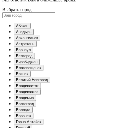
Выбрать город
Абакан
Анадырь
Архангельск
Астрахань
Барнаул
Белгород
Биробиджан
Благовещенск
Брянск
Великий Новгород
Владивосток
Владикавказ
Владимир
Волгоград
Вологда
Воронеж
Горно-Алтайск
Грозный