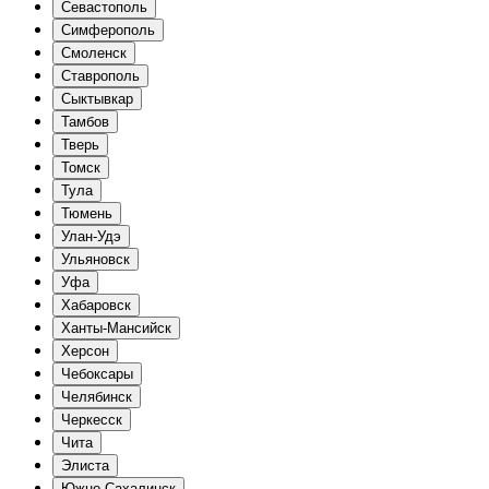
Севастополь
Симферополь
Смоленск
Ставрополь
Сыктывкар
Тамбов
Тверь
Томск
Тула
Тюмень
Улан-Удэ
Ульяновск
Уфа
Хабаровск
Ханты-Мансийск
Херсон
Чебоксары
Челябинск
Черкесск
Чита
Элиста
Южно-Сахалинск