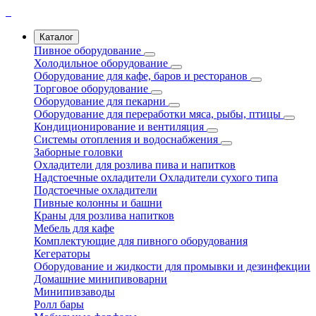
Каталог
Пивное оборудование
Холодильное оборудование
Оборудование для кафе, баров и ресторанов
Торговое оборудование
Оборудование для пекарни
Оборудование для переработки мяса, рыбы, птицы
Кондиционирование и вентиляция
Системы отопления и водоснабжения
Заборные головки
Охладители для розлива пива и напитков
Надстоечные охладители
Охладители сухого типа
Подстоечные охладители
Пивные колонны и башни
Краны для розлива напитков
Мебель для кафе
Комплектующие для пивного оборудования
Кегераторы
Оборудование и жидкости для промывки и дезинфекции
Домашние минипивоварни
Минипивзаводы
Ролл бары