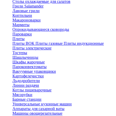
Столы охлаждаемые для салатов
Грили Salamander
Лавовые грили
Коптильни
Макароноварки
Мармиты
Опрокидывающиеся сковороды
Пароварки
Плиты
Плиты ВОК
Плиты газовые
Плиты индукционные
Плиты электричеcкие
Тостеры
Шашлычницы
Шкафы жарочные
Пароконвектоматы
Вакуумные упаковщики
Картофелечистки
Льдодробители
Линии раздачи
Котлы пищеварочные
Мясорубки
Барные станции
Универсальные кухонные машин
Аппараты для сахарной ваты
Машины овощерезательные