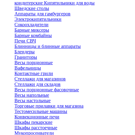
кондитерские
Кипятильники для воды
Шведские столы
Аппараты для гамбургеров
Электрокипятильники
Сокоохладители
Барные миксеры
Барные комбайны
Печи СВЧ
Блинницы и блинные аппараты
Блендеры
Граниторы
Весы порционные
Вафельницы
Контактные грили
Стеллажи для магазинов
Стеллажи для складов
Весы порционные фасовочные
Весы напольные
Весы настольные
Торговые прилавки для магазина
Тестомесильные машины
Конвекционные печи
Шкафы пекарские
Шкафы расстоечные
Мукопросеиватели