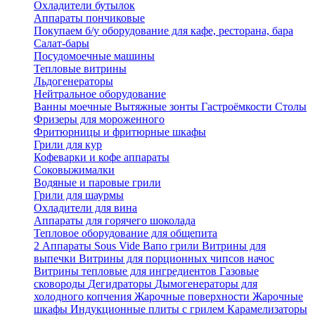
Охладители бутылок
Аппараты пончиковые
Покупаем б/у оборудование для кафе, ресторана, бара
Салат-бары
Посудомоечные машины
Тепловые витрины
Льдогенераторы
Нейтральное оборудование
Ванны моечные
Вытяжные зонты
Гастроёмкости
Столы
Фризеры для мороженного
Фритюрницы и фритюрные шкафы
Грили для кур
Кофеварки и кофе аппараты
Соковыжималки
Водяные и паровые грили
Грили для шаурмы
Охладители для вина
Аппараты для горячего шоколада
Тепловое оборудование для общепита
2
Аппараты Sous Vide
Вапо грили
Витрины для
выпечки
Витрины для порционных чипсов начос
Витрины тепловые для ингредиентов
Газовые
сковороды
Дегидраторы
Дымогенераторы для
холодного копчения
Жарочные поверхности
Жарочные
шкафы
Индукционные плиты с грилем
Карамелизаторы