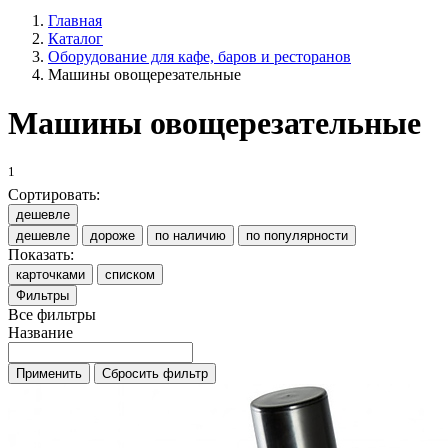
Главная
Каталог
Оборудование для кафе, баров и ресторанов
Машины овощерезательные
Машины овощерезательные
1
Сортировать:
дешевле
дешевле
дороже
по наличию
по популярности
Показать:
карточками
списком
Фильтры
Все фильтры
Название
Применить
Сбросить фильтр