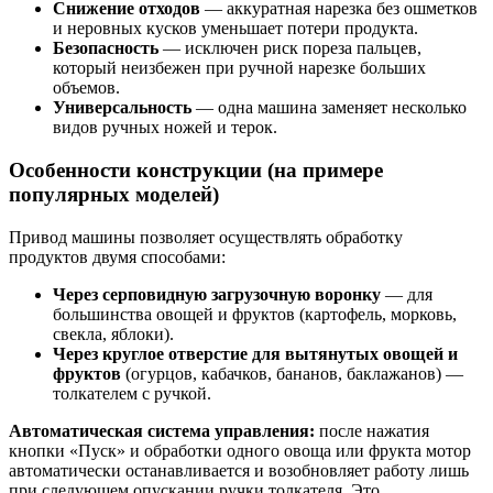
Снижение отходов
— аккуратная нарезка без ошметков
и неровных кусков уменьшает потери продукта.
Безопасность
— исключен риск пореза пальцев,
который неизбежен при ручной нарезке больших
объемов.
Универсальность
— одна машина заменяет несколько
видов ручных ножей и терок.
Особенности конструкции (на примере
популярных моделей)
Привод машины позволяет осуществлять обработку
продуктов двумя способами:
Через серповидную загрузочную воронку
— для
большинства овощей и фруктов (картофель, морковь,
свекла, яблоки).
Через круглое отверстие для вытянутых овощей и
фруктов
(огурцов, кабачков, бананов, баклажанов) —
толкателем с ручкой.
Автоматическая система управления:
после нажатия
кнопки «Пуск» и обработки одного овоща или фрукта мотор
автоматически останавливается и возобновляет работу лишь
при следующем опускании ручки толкателя. Это