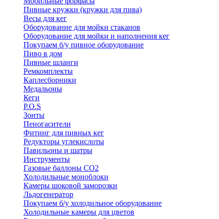
Мобильные форфасы
Пивные кружки (кружки для пива)
Весы для кег
Оборудование для мойки стаканов
Оборудование для мойки и наполнения кег
Покупаем б/у пивное оборудование
Пиво в дом
Пивные шланги
Ремкомплекты
Каплесборники
Медальоны
Кеги
P.O.S
Зонты
Пеногасители
Фитинг для пивных кег
Редукторы углекислоты
Павильоны и шатры
Инструменты
Газовые баллоны CO2
Холодильные моноблоки
Камеры шоковой заморозки
Льдогенератор
Покупаем б/у холодильное оборудование
Холодильные камеры для цветов