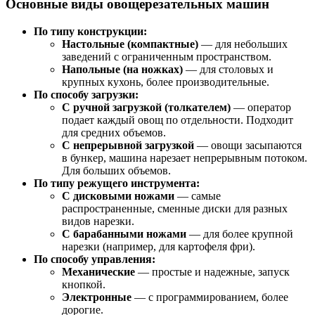
Основные виды овощерезательных машин
По типу конструкции:
Настольные (компактные)
— для небольших
заведений с ограниченным пространством.
Напольные (на ножках)
— для столовых и
крупных кухонь, более производительные.
По способу загрузки:
С ручной загрузкой (толкателем)
— оператор
подает каждый овощ по отдельности. Подходит
для средних объемов.
С непрерывной загрузкой
— овощи засыпаются
в бункер, машина нарезает непрерывным потоком.
Для больших объемов.
По типу режущего инструмента:
С дисковыми ножами
— самые
распространенные, сменные диски для разных
видов нарезки.
С барабанными ножами
— для более крупной
нарезки (например, для картофеля фри).
По способу управления:
Механические
— простые и надежные, запуск
кнопкой.
Электронные
— с программированием, более
дорогие.