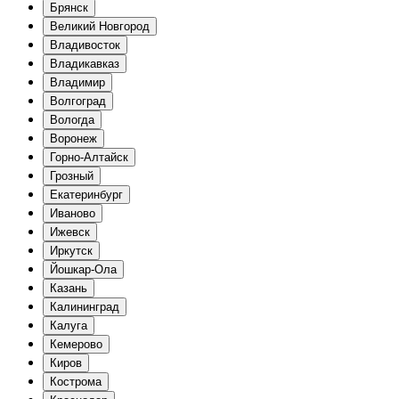
Брянск
Великий Новгород
Владивосток
Владикавказ
Владимир
Волгоград
Вологда
Воронеж
Горно-Алтайск
Грозный
Екатеринбург
Иваново
Ижевск
Иркутск
Йошкар-Ола
Казань
Калининград
Калуга
Кемерово
Киров
Кострома