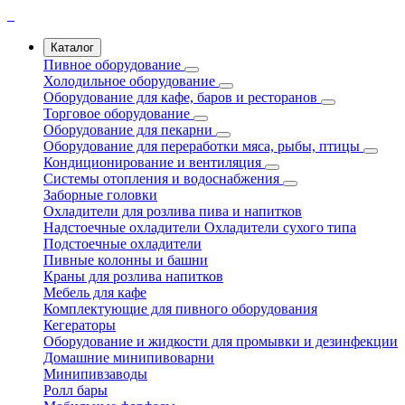
Каталог
Пивное оборудование
Холодильное оборудование
Оборудование для кафе, баров и ресторанов
Торговое оборудование
Оборудование для пекарни
Оборудование для переработки мяса, рыбы, птицы
Кондиционирование и вентиляция
Системы отопления и водоснабжения
Заборные головки
Охладители для розлива пива и напитков
Надстоечные охладители
Охладители сухого типа
Подстоечные охладители
Пивные колонны и башни
Краны для розлива напитков
Мебель для кафе
Комплектующие для пивного оборудования
Кегераторы
Оборудование и жидкости для промывки и дезинфекции
Домашние минипивоварни
Минипивзаводы
Ролл бары