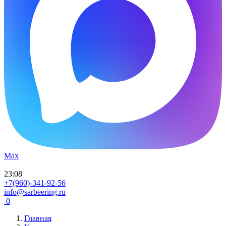
Max
23
:
08
+7(960)-341-92-56
info@sarbeering.ru
0
Главная