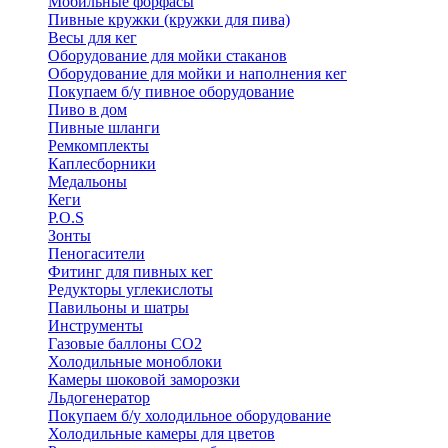
Мобильные форфасы
Пивные кружки (кружки для пива)
Весы для кег
Оборудование для мойки стаканов
Оборудование для мойки и наполнения кег
Покупаем б/у пивное оборудование
Пиво в дом
Пивные шланги
Ремкомплекты
Каплесборники
Медальоны
Кеги
P.O.S
Зонты
Пеногасители
Фитинг для пивных кег
Редукторы углекислоты
Павильоны и шатры
Инструменты
Газовые баллоны CO2
Холодильные моноблоки
Камеры шоковой заморозки
Льдогенератор
Покупаем б/у холодильное оборудование
Холодильные камеры для цветов