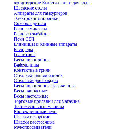
кондитерские
Кипятильники для воды
Шведские столы
Аппараты для гамбургеров
Электрокипятильники
Сокоохладители
Барные миксеры
Барные комбайны
Печи СВЧ
Блинницы и блинные аппараты
Блендеры
Граниторы
Весы порционные
Вафельницы
Контактные грили
Стеллажи для магазинов
Стеллажи для складов
Весы порционные фасовочные
Весы напольные
Весы настольные
Торговые прилавки для магазина
Тестомесильные машины
Конвекционные печи
Шкафы пекарские
Шкафы расстоечные
Мукопросеиватели