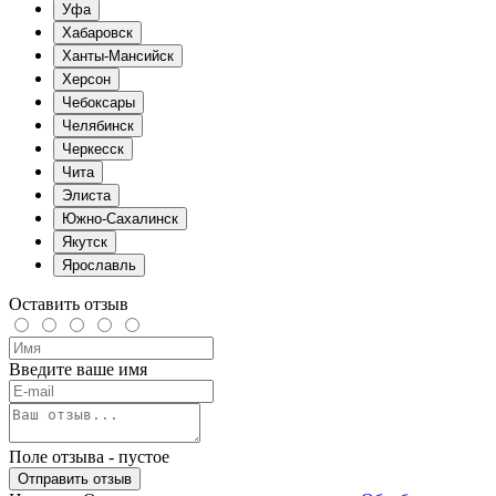
Уфа
Хабаровск
Ханты-Мансийск
Херсон
Чебоксары
Челябинск
Черкесск
Чита
Элиста
Южно-Сахалинск
Якутск
Ярославль
Оставить отзыв
Введите ваше имя
Поле отзыва - пустое
Отправить отзыв