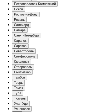
Петропавловск-Камчатский
Псков
Ростов-на-Дону
Рязань
Салехард
Самара
Санкт-Петербург
Саранск
Саратов
Севастополь
Симферополь
Смоленск
Ставрополь
Сыктывкар
Тамбов
Тверь
Томск
Тула
Тюмень
Улан-Удэ
Ульяновск