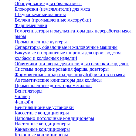
Оборудование для обвалки мяса
Блокорезки (измельчители) для мяса
Шкуросъемные машины
Волчки (промышленные мясорубки)
Фаршемешалки
Гомогенизаторы и эмульситаторы для переработки мяса,
рыбы
Промышленные куттеры
Сепараторы, обвалочные и жиловочные машины
Вакуумые и поршневые шприцы для производства
колбасы и колбасных изделий
Обвязчики, пиллеры, делители для сосисок и сарделек
Системы порционирования фарша, дозаторы
Формовочные аппараты для полуфабрикатов из мяса
Автоматические клипсаторы для колбасы
Промышленные детекторы металлов
Вентиляторы
Чиллер
Фанкойл
Вентиляционные установки
Кассетные кондиционеры
Напольно-потолочные кондиционеры
Настенные кондиционеры
Канальные кондиционеры
Колонные кондиционеры