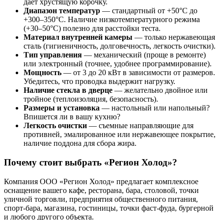
дает хрустящую корочку.
Диапазон температур
— стандартный от +50°C до
+300–350°C. Наличие низкотемпературного режима
(+30–50°C) полезно для расстойки теста.
Материал внутренней камеры
— только нержавеющая
сталь (гигиеничность, долговечность, легкость очистки).
Тип управления
— механический (проще в ремонте)
или электронный (точнее, удобнее программирование).
Мощность
— от 3 до 20 кВт в зависимости от размеров.
Убедитесь, что проводка выдержит нагрузку.
Наличие стекла в дверце
— желательно двойное или
тройное (теплоизоляция, безопасность).
Размеры и установка
— настольный или напольный?
Впишется ли в вашу кухню?
Легкость очистки
— съемные направляющие для
противней, эмалированное или нержавеющее покрытие,
наличие поддона для сбора жира.
Почему стоит выбрать «Регион Холод»?
Компания ООО «Регион Холод» предлагает комплексное
оснащение вашего кафе, ресторана, бара, столовой, точки
уличной торговли, предприятия общественного питания,
спорт-бара, магазина, гостиницы, точки фаст-фуда, бургерной
и любого другого объекта.