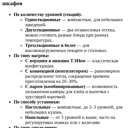
шкафов
По количеству уровней (секций):
Односекционные
— компактные, для небольших
заведений.
Двухсекционные
— два независимых отсека,
можно готовить разные блюда при разных
температурах.
Трехсекционные и более
— для
высоконагруженных пекарен и столовых.
По типу нагрева:
С верхним и нижним ТЭНом
— классическая
конфигурация.
С конвекцией (вентилятором)
— равномерное
распределение тепла, сокращение времени
приготовления на 20–30%.
С паром (комбинированные)
— возможность
увлажнения камеры для хлеба и выпечки с
хрустящей корочкой.
По способу установки:
Настольные
— компактные, до 2–3 уровней, для
небольших кухонь.
Напольные
— от 3 уровней и выше, часто на
регулируемых ножках или с колесами.
По типу управления: