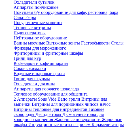
Охладители бутылок
Аппараты пончиковые
Покупаем б/у оборудование для кафе, ресторана, бара
Салат-бары
Посудомоечные машины
Тепловые витрины
Льдогенераторы
Нейтральное оборудование
Ванны моечные
Вытяжные зонты
Гастроёмкости
Столы
Фризеры для мороженного
Фритюрницы и фритюрные шкафы
Грили для кур
Кофеварки и кофе аппараты
Соковыжималки
Водяные и паровые грили
Грили для шаурмы
Охладители для вина
Аппараты для горячего шоколада
Тепловое оборудование для общепита
2
Аппараты Sous Vide
Вапо грили
Витрины для
выпечки
Витрины для порционных чипсов начос
Витрины тепловые для ингредиентов
Газовые
сковороды
Дегидраторы
Дымогенераторы для
холодного копчения
Жарочные поверхности
Жарочные
шкафы
Индукционные плиты с грилем
Карамелизаторы