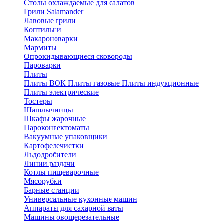
Столы охлаждаемые для салатов
Грили Salamander
Лавовые грили
Коптильни
Макароноварки
Мармиты
Опрокидывающиеся сковороды
Пароварки
Плиты
Плиты ВОК
Плиты газовые
Плиты индукционные
Плиты электричеcкие
Тостеры
Шашлычницы
Шкафы жарочные
Пароконвектоматы
Вакуумные упаковщики
Картофелечистки
Льдодробители
Линии раздачи
Котлы пищеварочные
Мясорубки
Барные станции
Универсальные кухонные машин
Аппараты для сахарной ваты
Машины овощерезательные