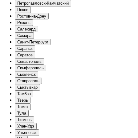
Петропавловск-Камчатский
Псков
Ростов-на-Дону
Рязань
Салехард
Самара
Санкт-Петербург
Саранск
Саратов
Севастополь
Симферополь
Смоленск
Ставрополь
Сыктывкар
Тамбов
Тверь
Томск
Тула
Тюмень
Улан-Удэ
Ульяновск