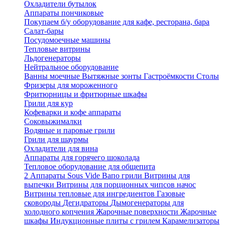
Охладители бутылок
Аппараты пончиковые
Покупаем б/у оборудование для кафе, ресторана, бара
Салат-бары
Посудомоечные машины
Тепловые витрины
Льдогенераторы
Нейтральное оборудование
Ванны моечные
Вытяжные зонты
Гастроёмкости
Столы
Фризеры для мороженного
Фритюрницы и фритюрные шкафы
Грили для кур
Кофеварки и кофе аппараты
Соковыжималки
Водяные и паровые грили
Грили для шаурмы
Охладители для вина
Аппараты для горячего шоколада
Тепловое оборудование для общепита
2
Аппараты Sous Vide
Вапо грили
Витрины для
выпечки
Витрины для порционных чипсов начос
Витрины тепловые для ингредиентов
Газовые
сковороды
Дегидраторы
Дымогенераторы для
холодного копчения
Жарочные поверхности
Жарочные
шкафы
Индукционные плиты с грилем
Карамелизаторы