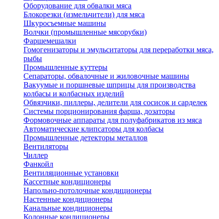
Оборудование для обвалки мяса
Блокорезки (измельчители) для мяса
Шкуросъемные машины
Волчки (промышленные мясорубки)
Фаршемешалки
Гомогенизаторы и эмульситаторы для переработки мяса,
рыбы
Промышленные куттеры
Сепараторы, обвалочные и жиловочные машины
Вакуумые и поршневые шприцы для производства
колбасы и колбасных изделий
Обвязчики, пиллеры, делители для сосисок и сарделек
Системы порционирования фарша, дозаторы
Формовочные аппараты для полуфабрикатов из мяса
Автоматические клипсаторы для колбасы
Промышленные детекторы металлов
Вентиляторы
Чиллер
Фанкойл
Вентиляционные установки
Кассетные кондиционеры
Напольно-потолочные кондиционеры
Настенные кондиционеры
Канальные кондиционеры
Колонные кондиционеры