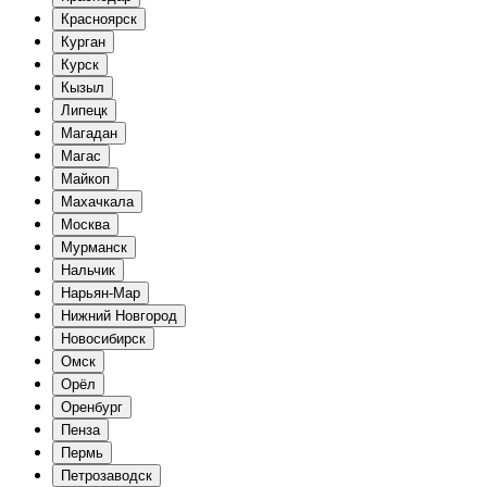
Красноярск
Курган
Курск
Кызыл
Липецк
Магадан
Магас
Майкоп
Махачкала
Москва
Мурманск
Нальчик
Нарьян-Мар
Нижний Новгород
Новосибирск
Омск
Орёл
Оренбург
Пенза
Пермь
Петрозаводск