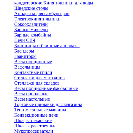
кондитерские
Кипятильники для воды
Шведские столы
Аппараты для гамбургеров
Электрокипятильники
Сокоохладители
Барные миксеры
Барные комбайны
Печи СВЧ
Блинницы и блинные аппараты
Блендеры
Граниторы
Весы порционные
Вафельницы
Контактные грили
Стеллажи для магазинов
Стеллажи для складов
Весы порционные фасовочные
Весы напольные
Весы настольные
Торговые прилавки для магазина
Тестомесильные машины
Конвекционные печи
Шкафы пекарские
Шкафы расстоечные
Мукопросеиватели