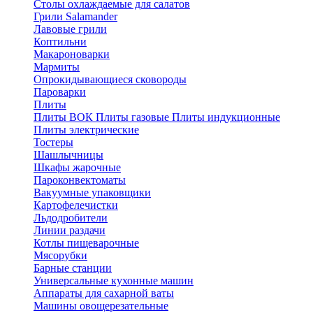
Столы охлаждаемые для салатов
Грили Salamander
Лавовые грили
Коптильни
Макароноварки
Мармиты
Опрокидывающиеся сковороды
Пароварки
Плиты
Плиты ВОК
Плиты газовые
Плиты индукционные
Плиты электричеcкие
Тостеры
Шашлычницы
Шкафы жарочные
Пароконвектоматы
Вакуумные упаковщики
Картофелечистки
Льдодробители
Линии раздачи
Котлы пищеварочные
Мясорубки
Барные станции
Универсальные кухонные машин
Аппараты для сахарной ваты
Машины овощерезательные