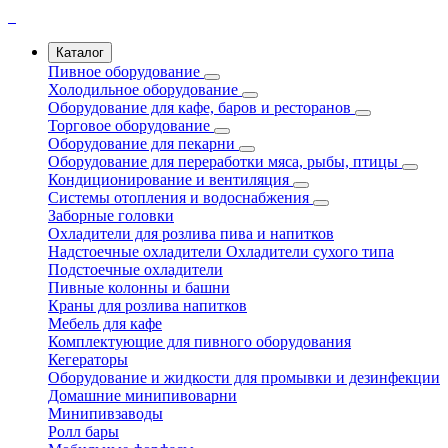
Каталог
Пивное оборудование
Холодильное оборудование
Оборудование для кафе, баров и ресторанов
Торговое оборудование
Оборудование для пекарни
Оборудование для переработки мяса, рыбы, птицы
Кондиционирование и вентиляция
Системы отопления и водоснабжения
Заборные головки
Охладители для розлива пива и напитков
Надстоечные охладители
Охладители сухого типа
Подстоечные охладители
Пивные колонны и башни
Краны для розлива напитков
Мебель для кафе
Комплектующие для пивного оборудования
Кегераторы
Оборудование и жидкости для промывки и дезинфекции
Домашние минипивоварни
Минипивзаводы
Ролл бары