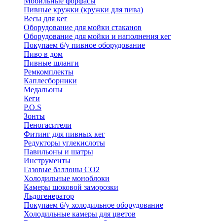
Мобильные форфасы
Пивные кружки (кружки для пива)
Весы для кег
Оборудование для мойки стаканов
Оборудование для мойки и наполнения кег
Покупаем б/у пивное оборудование
Пиво в дом
Пивные шланги
Ремкомплекты
Каплесборники
Медальоны
Кеги
P.O.S
Зонты
Пеногасители
Фитинг для пивных кег
Редукторы углекислоты
Павильоны и шатры
Инструменты
Газовые баллоны CO2
Холодильные моноблоки
Камеры шоковой заморозки
Льдогенератор
Покупаем б/у холодильное оборудование
Холодильные камеры для цветов