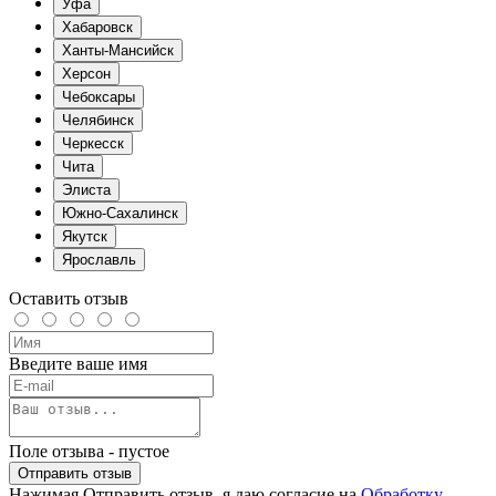
Уфа
Хабаровск
Ханты-Мансийск
Херсон
Чебоксары
Челябинск
Черкесск
Чита
Элиста
Южно-Сахалинск
Якутск
Ярославль
Оставить отзыв
Введите ваше имя
Поле отзыва - пустое
Отправить отзыв
Нажимая Отправить отзыв, я даю согласие на
Обработку