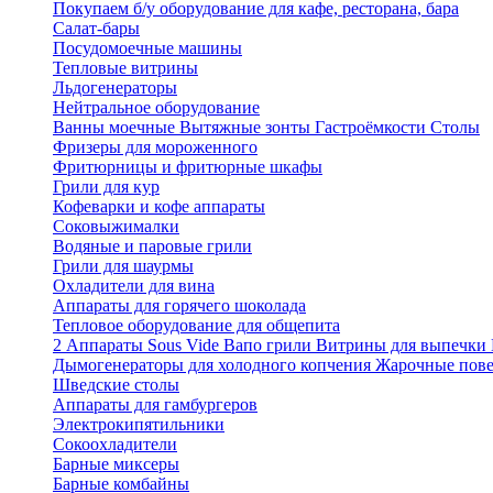
Покупаем б/у оборудование для кафе, ресторана, бара
Салат-бары
Посудомоечные машины
Тепловые витрины
Льдогенераторы
Нейтральное оборудование
Ванны моечные
Вытяжные зонты
Гастроёмкости
Столы
Фризеры для мороженного
Фритюрницы и фритюрные шкафы
Грили для кур
Кофеварки и кофе аппараты
Соковыжималки
Водяные и паровые грили
Грили для шаурмы
Охладители для вина
Аппараты для горячего шоколада
Тепловое оборудование для общепита
2
Аппараты Sous Vide
Вапо грили
Витрины для выпечки
Дымогенераторы для холодного копчения
Жарочные пов
Шведские столы
Аппараты для гамбургеров
Электрокипятильники
Сокоохладители
Барные миксеры
Барные комбайны