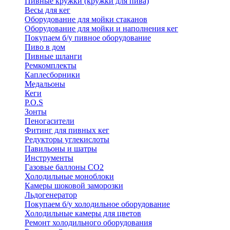
Пивные кружки (кружки для пива)
Весы для кег
Оборудование для мойки стаканов
Оборудование для мойки и наполнения кег
Покупаем б/у пивное оборудование
Пиво в дом
Пивные шланги
Ремкомплекты
Каплесборники
Медальоны
Кеги
P.O.S
Зонты
Пеногасители
Фитинг для пивных кег
Редукторы углекислоты
Павильоны и шатры
Инструменты
Газовые баллоны CO2
Холодильные моноблоки
Камеры шоковой заморозки
Льдогенератор
Покупаем б/у холодильное оборудование
Холодильные камеры для цветов
Ремонт холодильного оборудования