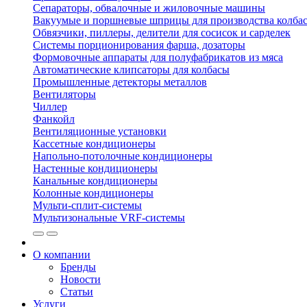
Сепараторы, обвалочные и жиловочные машины
Вакуумые и поршневые шприцы для производства колбас
Обвязчики, пиллеры, делители для сосисок и сарделек
Системы порционирования фарша, дозаторы
Формовочные аппараты для полуфабрикатов из мяса
Автоматические клипсаторы для колбасы
Промышленные детекторы металлов
Вентиляторы
Чиллер
Фанкойл
Вентиляционные установки
Кассетные кондиционеры
Напольно-потолочные кондиционеры
Настенные кондиционеры
Канальные кондиционеры
Колонные кондиционеры
Мульти-сплит-системы
Мультизональные VRF-системы
О компании
Бренды
Новости
Статьи
Услуги