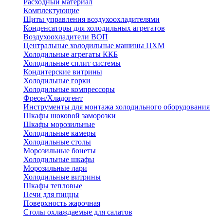
Расходный материал
Комплектующие
Щиты управления воздухоохладителями
Конденсаторы для холодильных агрегатов
Воздухоохладители ВОП
Центральные холодильные машины ЦХМ
Холодильные агрегаты ККБ
Холодильные cплит системы
Кондитерские витрины
Холодильные горки
Холодильные компрессоры
Фреон/Хладогент
Инструменты для монтажа холодильного оборудования
Шкафы шоковой заморозки
Шкафы морозильные
Холодильные камеры
Холодильные столы
Морозильные бонеты
Холодильные шкафы
Морозильные лари
Холодильные витрины
Шкафы тепловые
Печи для пиццы
Поверхность жарочная
Столы охлаждаемые для салатов