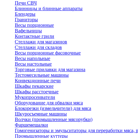
Печи СВЧ
Блинницы и блинные аппараты
Блендеры
Граниторы
Весы порционные
Вафельницы
Контактные грили
Стеллажи для магазинов
Стеллажи для складов
Весы порционные фасовочные
Весы напольные
Весы настольные
Торговые прилавки для магазина
Тестомесильные машины
Конвекционные печи
Шкафы пекарские
Шкафы расстоечные
Мукопросеиватели
Оборудование для обвалки мяса
Блокорезки (измельчители) для мяса
Шкуросъемные машины
Волчки (промышленные мясорубки)
Фаршемешалки
Гомогенизаторы и эмульситаторы для переработки мяса,
Промышленные куттеры