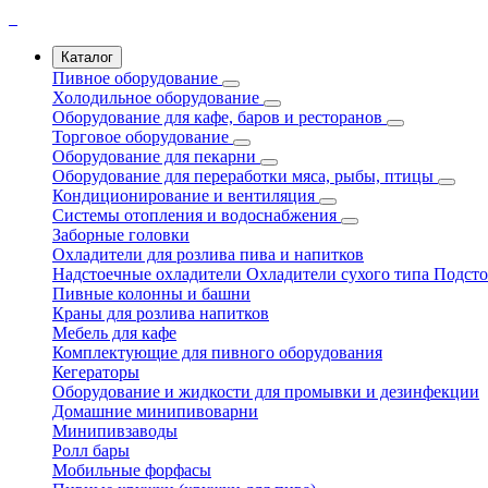
Каталог
Пивное оборудование
Холодильное оборудование
Оборудование для кафе, баров и ресторанов
Торговое оборудование
Оборудование для пекарни
Оборудование для переработки мяса, рыбы, птицы
Кондиционирование и вентиляция
Системы отопления и водоснабжения
Заборные головки
Охладители для розлива пива и напитков
Надстоечные охладители
Охладители сухого типа
Подсто
Пивные колонны и башни
Краны для розлива напитков
Мебель для кафе
Комплектующие для пивного оборудования
Кегераторы
Оборудование и жидкости для промывки и дезинфекции
Домашние минипивоварни
Минипивзаводы
Ролл бары
Мобильные форфасы