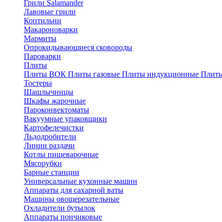
Грили Salamander
Лавовые грили
Коптильни
Макароноварки
Мармиты
Опрокидывающиеся сковороды
Пароварки
Плиты
Плиты ВОК
Плиты газовые
Плиты индукционные
Плиты
Тостеры
Шашлычницы
Шкафы жарочные
Пароконвектоматы
Вакуумные упаковщики
Картофелечистки
Льдодробители
Линии раздачи
Котлы пищеварочные
Мясорубки
Барные станции
Универсальные кухонные машин
Аппараты для сахарной ваты
Машины овощерезательные
Охладители бутылок
Аппараты пончиковые