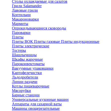
Столы охлаждаемые для салатов
Грили Salamander
Лавовые грили
Коптильни
Макароноварки
Мармиты
Опрокидывающиеся сковороды
Пароварки
Плиты
Плиты ВОК
Плиты газовые
Плиты индукционные
Плиты электричеcкие
Тостеры
Шашлычницы
Шкафы жарочные
Пароконвектоматы
Вакуумные упаковщики
Картофелечистки
Льдодробители
Линии раздачи
Котлы пищеварочные
Мясорубки
Барные станции
Универсальные кухонные машин
Аппараты для сахарной ваты
Машины овощерезательные