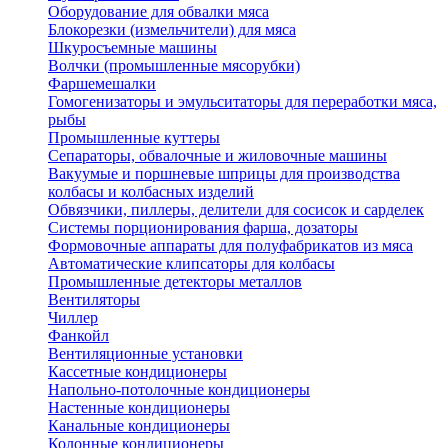
Оборудование для обвалки мяса
Блокорезки (измельчители) для мяса
Шкуросъемные машины
Волчки (промышленные мясорубки)
Фаршемешалки
Гомогенизаторы и эмульситаторы для переработки мяса,
рыбы
Промышленные куттеры
Сепараторы, обвалочные и жиловочные машины
Вакуумые и поршневые шприцы для производства
колбасы и колбасных изделий
Обвязчики, пиллеры, делители для сосисок и сарделек
Системы порционирования фарша, дозаторы
Формовочные аппараты для полуфабрикатов из мяса
Автоматические клипсаторы для колбасы
Промышленные детекторы металлов
Вентиляторы
Чиллер
Фанкойл
Вентиляционные установки
Кассетные кондиционеры
Напольно-потолочные кондиционеры
Настенные кондиционеры
Канальные кондиционеры
Колонные кондиционеры