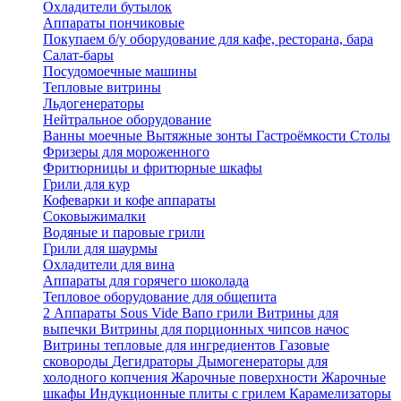
Охладители бутылок
Аппараты пончиковые
Покупаем б/у оборудование для кафе, ресторана, бара
Салат-бары
Посудомоечные машины
Тепловые витрины
Льдогенераторы
Нейтральное оборудование
Ванны моечные
Вытяжные зонты
Гастроёмкости
Столы
Фризеры для мороженного
Фритюрницы и фритюрные шкафы
Грили для кур
Кофеварки и кофе аппараты
Соковыжималки
Водяные и паровые грили
Грили для шаурмы
Охладители для вина
Аппараты для горячего шоколада
Тепловое оборудование для общепита
2
Аппараты Sous Vide
Вапо грили
Витрины для
выпечки
Витрины для порционных чипсов начос
Витрины тепловые для ингредиентов
Газовые
сковороды
Дегидраторы
Дымогенераторы для
холодного копчения
Жарочные поверхности
Жарочные
шкафы
Индукционные плиты с грилем
Карамелизаторы