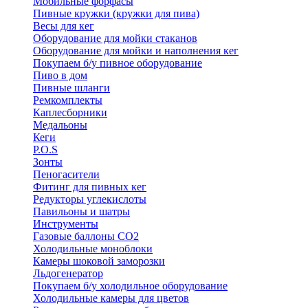
Мобильные форфасы
Пивные кружки (кружки для пива)
Весы для кег
Оборудование для мойки стаканов
Оборудование для мойки и наполнения кег
Покупаем б/у пивное оборудование
Пиво в дом
Пивные шланги
Ремкомплекты
Каплесборники
Медальоны
Кеги
P.O.S
Зонты
Пеногасители
Фитинг для пивных кег
Редукторы углекислоты
Павильоны и шатры
Инструменты
Газовые баллоны CO2
Холодильные моноблоки
Камеры шоковой заморозки
Льдогенератор
Покупаем б/у холодильное оборудование
Холодильные камеры для цветов