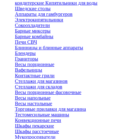
кондитерские
Кипятильники для воды
Шведские столы
Аппараты для гамбургеров
Электрокипятильники
Сокоохладители
Барные миксеры
Барные комбайны
Печи СВЧ
Блинницы и блинные аппараты
Блендеры
Граниторы
Весы порционные
Вафельницы
Контактные грили
Стеллажи для магазинов
Стеллажи для складов
Весы порционные фасовочные
Весы напольные
Весы настольные
Торговые прилавки для магазина
Тестомесильные машины
Конвекционные печи
Шкафы пекарские
Шкафы расстоечные
Мукопросеиватели