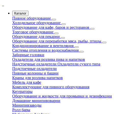
Каталог
Пивное оборудование
Холодильное оборудование
Оборудование для кафе, баров и ресторанов
Торговое оборудование
Оборудование для пекарни
Оборудование для переработки мяса, рыбы, птицы
Кондиционирование и вентиляция
Системы отопления и водоснабжения
Заборные головки
Охладители для розлива пива и напитков
Надстоечные охладители
Охладители сухого типа
Подстоечные охладители
Пивные колонны и башни
Краны для розлива напитков
Мебель для кафе
Комплектующие для пивного оборудования
Кегераторы
Оборудование и жидкости для промывки и дезинфекции
Домашние минипивоварни
Минипивзаводы
Ролл бары