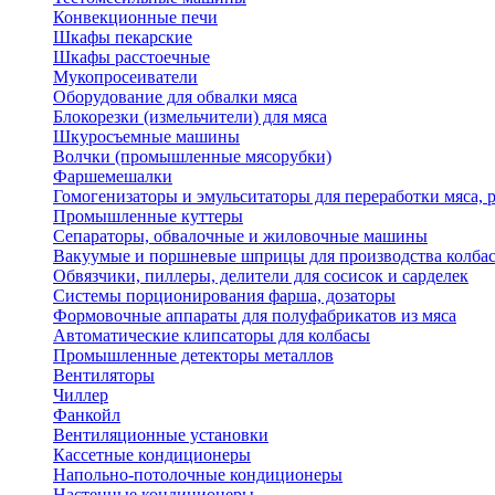
Конвекционные печи
Шкафы пекарские
Шкафы расстоечные
Мукопросеиватели
Оборудование для обвалки мяса
Блокорезки (измельчители) для мяса
Шкуросъемные машины
Волчки (промышленные мясорубки)
Фаршемешалки
Гомогенизаторы и эмульситаторы для переработки мяса,
Промышленные куттеры
Сепараторы, обвалочные и жиловочные машины
Вакуумые и поршневые шприцы для производства колбас
Обвязчики, пиллеры, делители для сосисок и сарделек
Системы порционирования фарша, дозаторы
Формовочные аппараты для полуфабрикатов из мяса
Автоматические клипсаторы для колбасы
Промышленные детекторы металлов
Вентиляторы
Чиллер
Фанкойл
Вентиляционные установки
Кассетные кондиционеры
Напольно-потолочные кондиционеры
Настенные кондиционеры