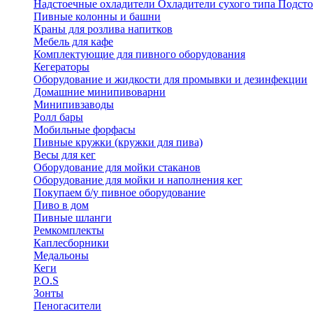
Надстоечные охладители
Охладители сухого типа
Подсто
Пивные колонны и башни
Краны для розлива напитков
Мебель для кафе
Комплектующие для пивного оборудования
Кегераторы
Оборудование и жидкости для промывки и дезинфекции
Домашние минипивоварни
Минипивзаводы
Ролл бары
Мобильные форфасы
Пивные кружки (кружки для пива)
Весы для кег
Оборудование для мойки стаканов
Оборудование для мойки и наполнения кег
Покупаем б/у пивное оборудование
Пиво в дом
Пивные шланги
Ремкомплекты
Каплесборники
Медальоны
Кеги
P.O.S
Зонты
Пеногасители