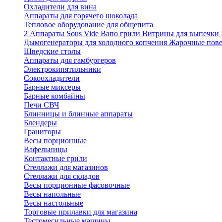
Охладители для вина
Аппараты для горячего шоколада
Тепловое оборудование для общепита
2
Аппараты Sous Vide
Вапо грили
Витрины для выпечки
Дымогенераторы для холодного копчения
Жарочные пов
Шведские столы
Аппараты для гамбургеров
Электрокипятильники
Сокоохладители
Барные миксеры
Барные комбайны
Печи СВЧ
Блинницы и блинные аппараты
Блендеры
Граниторы
Весы порционные
Вафельницы
Контактные грили
Стеллажи для магазинов
Стеллажи для складов
Весы порционные фасовочные
Весы напольные
Весы настольные
Торговые прилавки для магазина
Тестомесильные машины