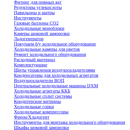
Фитинг для пивных кег
Редукторы углекислоты
Павильоны и шатры
Инструменты
Газовые баллоны CO2
Холодильные моноблоки
Камеры шоковой заморозки
Льдогенератор
Покупаем б/у холодильное оборудование
Холодильные камеры для цветов
Ремонт холодильного оборудования
Расходный материал
Комплектующие
Щиты управления воздухоохладителями
Конденсаторы для холодильных агрегатов
Воздухоохладители ВОП
Центральные холодильные машины ЦХМ
Холодильные агрегаты ККБ
Холодильные cплит системы
Кондитерские витрины
Холодильные горки
Холодильные компрессоры
Фреон/Хладогент
Инструменты для монтажа холодильного оборудования
Шкафы шоковой заморозки