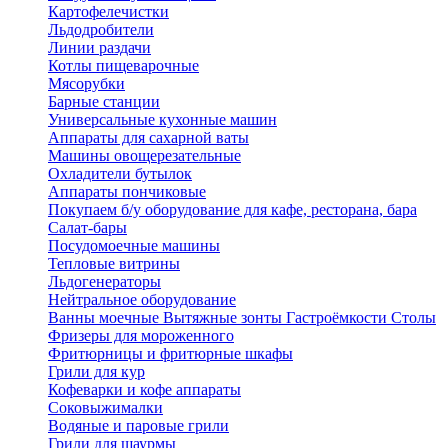
Картофелечистки
Льдодробители
Линии раздачи
Котлы пищеварочные
Мясорубки
Барные станции
Универсальные кухонные машин
Аппараты для сахарной ваты
Машины овощерезательные
Охладители бутылок
Аппараты пончиковые
Покупаем б/у оборудование для кафе, ресторана, бара
Салат-бары
Посудомоечные машины
Тепловые витрины
Льдогенераторы
Нейтральное оборудование
Ванны моечные
Вытяжные зонты
Гастроёмкости
Столы
Фризеры для мороженного
Фритюрницы и фритюрные шкафы
Грили для кур
Кофеварки и кофе аппараты
Соковыжималки
Водяные и паровые грили
Грили для шаурмы