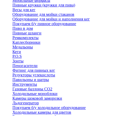
Мобильные форфасы
Пивные кружки (кружки для пива)
Весы для кег
Оборудование для мойки стаканов
Оборудование для мойки и наполнения кег
Покупаем б/у пивное оборудование
Пиво в дом
Пивные шланги
Ремкомплекты
Каплесборники
Медальоны
Кеги
P.O.S
Зонты
Пеногасители
Фитинг для пивных кег
Редукторы углекислоты
Павильоны и шатры
Инструменты
Газовые баллоны CO2
Холодильные моноблоки
Камеры шоковой заморозки
Льдогенератор
Покупаем б/у холодильное оборудование
Холодильные камеры для цветов