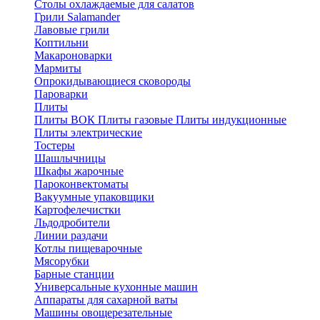
Столы охлаждаемые для салатов
Грили Salamander
Лавовые грили
Коптильни
Макароноварки
Мармиты
Опрокидывающиеся сковороды
Пароварки
Плиты
Плиты ВОК
Плиты газовые
Плиты индукционные
Плиты электричеcкие
Тостеры
Шашлычницы
Шкафы жарочные
Пароконвектоматы
Вакуумные упаковщики
Картофелечистки
Льдодробители
Линии раздачи
Котлы пищеварочные
Мясорубки
Барные станции
Универсальные кухонные машин
Аппараты для сахарной ваты
Машины овощерезательные