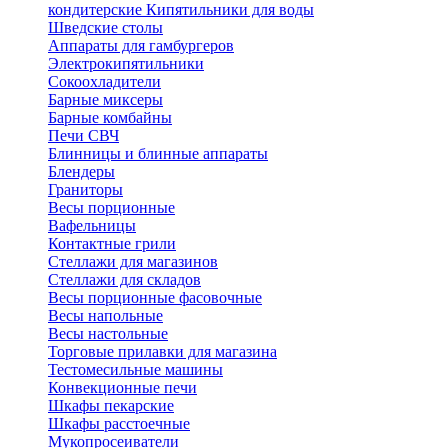
кондитерские
Кипятильники для воды
Шведские столы
Аппараты для гамбургеров
Электрокипятильники
Сокоохладители
Барные миксеры
Барные комбайны
Печи СВЧ
Блинницы и блинные аппараты
Блендеры
Граниторы
Весы порционные
Вафельницы
Контактные грили
Стеллажи для магазинов
Стеллажи для складов
Весы порционные фасовочные
Весы напольные
Весы настольные
Торговые прилавки для магазина
Тестомесильные машины
Конвекционные печи
Шкафы пекарские
Шкафы расстоечные
Мукопросеиватели