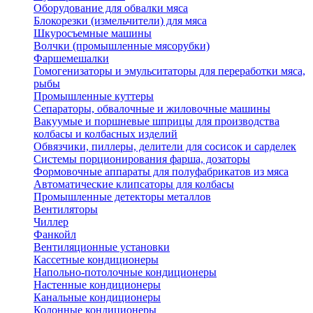
Оборудование для обвалки мяса
Блокорезки (измельчители) для мяса
Шкуросъемные машины
Волчки (промышленные мясорубки)
Фаршемешалки
Гомогенизаторы и эмульситаторы для переработки мяса,
рыбы
Промышленные куттеры
Сепараторы, обвалочные и жиловочные машины
Вакуумые и поршневые шприцы для производства
колбасы и колбасных изделий
Обвязчики, пиллеры, делители для сосисок и сарделек
Системы порционирования фарша, дозаторы
Формовочные аппараты для полуфабрикатов из мяса
Автоматические клипсаторы для колбасы
Промышленные детекторы металлов
Вентиляторы
Чиллер
Фанкойл
Вентиляционные установки
Кассетные кондиционеры
Напольно-потолочные кондиционеры
Настенные кондиционеры
Канальные кондиционеры
Колонные кондиционеры