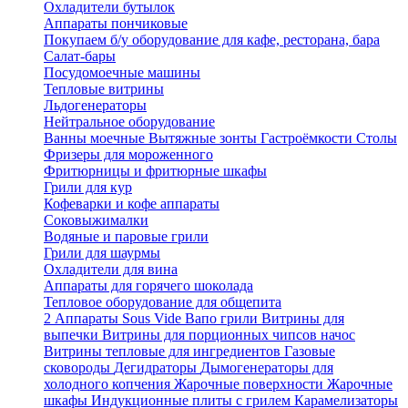
Охладители бутылок
Аппараты пончиковые
Покупаем б/у оборудование для кафе, ресторана, бара
Салат-бары
Посудомоечные машины
Тепловые витрины
Льдогенераторы
Нейтральное оборудование
Ванны моечные
Вытяжные зонты
Гастроёмкости
Столы
Фризеры для мороженного
Фритюрницы и фритюрные шкафы
Грили для кур
Кофеварки и кофе аппараты
Соковыжималки
Водяные и паровые грили
Грили для шаурмы
Охладители для вина
Аппараты для горячего шоколада
Тепловое оборудование для общепита
2
Аппараты Sous Vide
Вапо грили
Витрины для
выпечки
Витрины для порционных чипсов начос
Витрины тепловые для ингредиентов
Газовые
сковороды
Дегидраторы
Дымогенераторы для
холодного копчения
Жарочные поверхности
Жарочные
шкафы
Индукционные плиты с грилем
Карамелизаторы