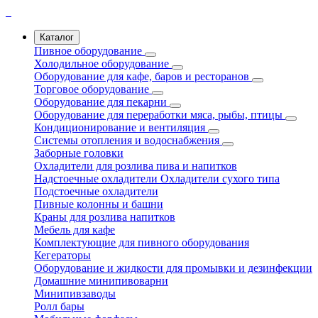
Каталог
Пивное оборудование
Холодильное оборудование
Оборудование для кафе, баров и ресторанов
Торговое оборудование
Оборудование для пекарни
Оборудование для переработки мяса, рыбы, птицы
Кондиционирование и вентиляция
Системы отопления и водоснабжения
Заборные головки
Охладители для розлива пива и напитков
Надстоечные охладители
Охладители сухого типа
Подстоечные охладители
Пивные колонны и башни
Краны для розлива напитков
Мебель для кафе
Комплектующие для пивного оборудования
Кегераторы
Оборудование и жидкости для промывки и дезинфекции
Домашние минипивоварни
Минипивзаводы
Ролл бары