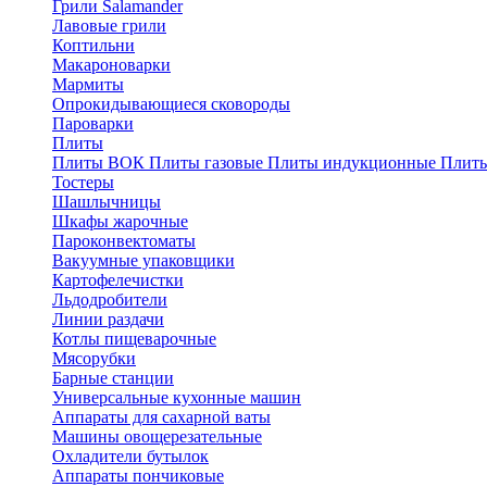
Грили Salamander
Лавовые грили
Коптильни
Макароноварки
Мармиты
Опрокидывающиеся сковороды
Пароварки
Плиты
Плиты ВОК
Плиты газовые
Плиты индукционные
Плиты
Тостеры
Шашлычницы
Шкафы жарочные
Пароконвектоматы
Вакуумные упаковщики
Картофелечистки
Льдодробители
Линии раздачи
Котлы пищеварочные
Мясорубки
Барные станции
Универсальные кухонные машин
Аппараты для сахарной ваты
Машины овощерезательные
Охладители бутылок
Аппараты пончиковые