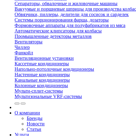
Сепараторы, обвалочные и жиловочные машины
Вакуумые и поршневые шприцы для производства колбас
Обвязчики, пиллеры, делители для сосисок и сарделек
Системы порционирования фарша, дозаторы
Формовочные аппараты для полуфабрикатов из мяса
Автоматические клипсаторы для колбасы
Промышленные детекторы металлов
Вентиляторы
Чиллер
Фанкойл
Вентиляционные установки
Кассетные кондиционеры
Напольно-потолочные кондиционеры
Настенные кондиционеры
Канальные кондиционеры
Колонные кондиционеры
Мульти-сплит-системы
Мультизональные VRF-системы
О компании
Бренды
Новости
Статьи
Услуги