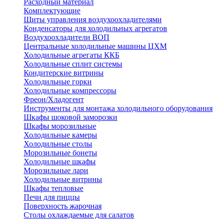
Расходный материал
Комплектующие
Щиты управления воздухоохладителями
Конденсаторы для холодильных агрегатов
Воздухоохладители ВОП
Центральные холодильные машины ЦХМ
Холодильные агрегаты ККБ
Холодильные cплит системы
Кондитерские витрины
Холодильные горки
Холодильные компрессоры
Фреон/Хладогент
Инструменты для монтажа холодильного оборудования
Шкафы шоковой заморозки
Шкафы морозильные
Холодильные камеры
Холодильные столы
Морозильные бонеты
Холодильные шкафы
Морозильные лари
Холодильные витрины
Шкафы тепловые
Печи для пиццы
Поверхность жарочная
Столы охлаждаемые для салатов