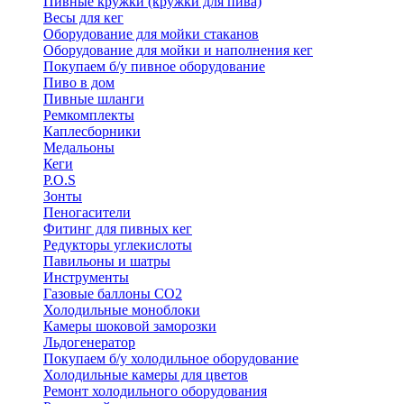
Пивные кружки (кружки для пива)
Весы для кег
Оборудование для мойки стаканов
Оборудование для мойки и наполнения кег
Покупаем б/у пивное оборудование
Пиво в дом
Пивные шланги
Ремкомплекты
Каплесборники
Медальоны
Кеги
P.O.S
Зонты
Пеногасители
Фитинг для пивных кег
Редукторы углекислоты
Павильоны и шатры
Инструменты
Газовые баллоны CO2
Холодильные моноблоки
Камеры шоковой заморозки
Льдогенератор
Покупаем б/у холодильное оборудование
Холодильные камеры для цветов
Ремонт холодильного оборудования