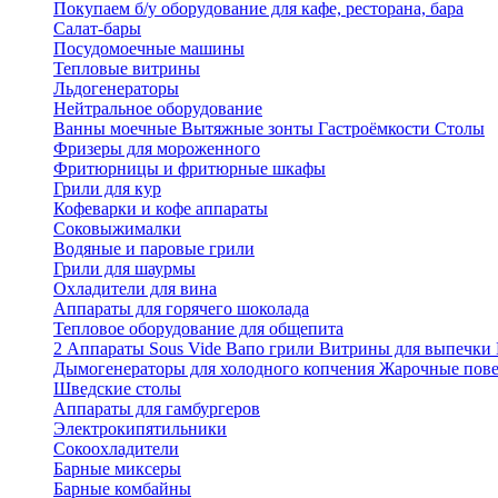
Покупаем б/у оборудование для кафе, ресторана, бара
Салат-бары
Посудомоечные машины
Тепловые витрины
Льдогенераторы
Нейтральное оборудование
Ванны моечные
Вытяжные зонты
Гастроёмкости
Столы
Фризеры для мороженного
Фритюрницы и фритюрные шкафы
Грили для кур
Кофеварки и кофе аппараты
Соковыжималки
Водяные и паровые грили
Грили для шаурмы
Охладители для вина
Аппараты для горячего шоколада
Тепловое оборудование для общепита
2
Аппараты Sous Vide
Вапо грили
Витрины для выпечки
Дымогенераторы для холодного копчения
Жарочные пов
Шведские столы
Аппараты для гамбургеров
Электрокипятильники
Сокоохладители
Барные миксеры
Барные комбайны