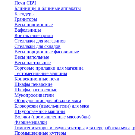
Печи СВЧ
Блинницы и блинные аппараты
Блендеры
Граниторы
Весы порционные
Вафельницы
Контактные грили
Стеллажи для магазинов
Стеллажи для складов
Весы порционные фасовочные
Весы напольные
Весы настольные
Торговые прилавки для магазина
Тестомесильные машины
Конвекционные печи
Шкафы пекарские
Шкафы расстоечные
Мукопросеиватели
Оборудование для обвалки мяса
Блокорезки (измельчители) для мяса
Шкуросъемные машины
Волчки (промышленные мясорубки)
Фаршемешалки
Гомогенизаторы и эмульситаторы для переработки мяса,
Промышленные куттеры