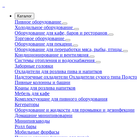
Каталог
Пивное оборудование
Холодильное оборудование
Оборудование для кафе, баров и ресторанов
Торговое оборудование
Оборудование для пекарни
Оборудование для переработки мяса, рыбы, птицы
Кондиционирование и вентиляция
Системы отопления и водоснабжения
Заборные головки
Охладители для розлива пива и напитков
Надстоечные охладители
Охладители сухого типа
Подсто
Пивные колонны и башни
Краны для розлива напитков
Мебель для кафе
Комплектующие для пивного оборудования
Кегераторы
Оборудование и жидкости для промывки и дезинфекции
Домашние минипивоварни
Минипивзаводы
Ролл бары
Мобильные форфасы