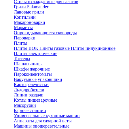
Столы охлаждаемые для салатов
Грили Salamander
Лавовые грили
Коптильни
Макароноварки
Мармиты
Опрокидывающиеся сковороды
Пароварки
Плиты
Плиты ВОК
Плиты газовые
Плиты индукционные
Плиты электричеcкие
Тостеры
Шашлычницы
Шкафы жарочные
Пароконвектоматы
Вакуумные упаковщики
Картофелечистки
Льдодробители
Линии раздачи
Котлы пищеварочные
Мясорубки
Барные станции
Универсальные кухонные машин
Аппараты для сахарной ваты
Машины овощерезательные