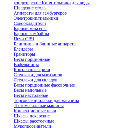
кондитерские
Кипятильники для воды
Шведские столы
Аппараты для гамбургеров
Электрокипятильники
Сокоохладители
Барные миксеры
Барные комбайны
Печи СВЧ
Блинницы и блинные аппараты
Блендеры
Граниторы
Весы порционные
Вафельницы
Контактные грили
Стеллажи для магазинов
Стеллажи для складов
Весы порционные фасовочные
Весы напольные
Весы настольные
Торговые прилавки для магазина
Тестомесильные машины
Конвекционные печи
Шкафы пекарские
Шкафы расстоечные
Мукопросеиватели