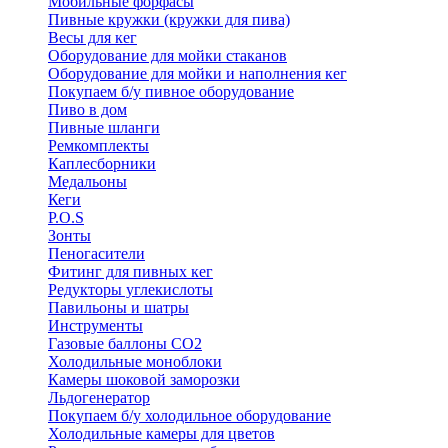
Мобильные форфасы
Пивные кружки (кружки для пива)
Весы для кег
Оборудование для мойки стаканов
Оборудование для мойки и наполнения кег
Покупаем б/у пивное оборудование
Пиво в дом
Пивные шланги
Ремкомплекты
Каплесборники
Медальоны
Кеги
P.O.S
Зонты
Пеногасители
Фитинг для пивных кег
Редукторы углекислоты
Павильоны и шатры
Инструменты
Газовые баллоны CO2
Холодильные моноблоки
Камеры шоковой заморозки
Льдогенератор
Покупаем б/у холодильное оборудование
Холодильные камеры для цветов