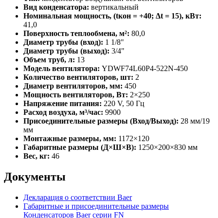
Вид конденсатора:
вертикальный
Номинальная мощность, (tкон = +40; Δt = 15), кВт:
41,0
Поверхность теплообмена, м²:
80,0
Диаметр трубы (вход):
1 1/8"
Диаметр трубы (выход):
3/4"
Объем труб, л:
13
Модель вентилятора:
YDWF74L60P4-522N-450
Количество вентиляторов, шт:
2
Диаметр вентиляторов, мм:
450
Мощность вентиляторов, Вт:
2×250
Напряжение питания:
220 V, 50 Гц
Расход воздуха, м³/час:
9900
Присоединительные размеры (Вход/Выход):
28 мм/19
мм
Монтажные размеры, мм:
1172×120
Габаритные размеры (Д×Ш×В):
1250×200×830 мм
Вес, кг:
46
Документы
Декларация о соответствии Baer
Габаритные и присоединительные размеры
Конденсаторов Baer серии FN