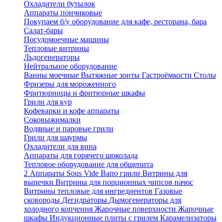
Охладители бутылок
Аппараты пончиковые
Покупаем б/у оборудование для кафе, ресторана, бара
Салат-бары
Посудомоечные машины
Тепловые витрины
Льдогенераторы
Нейтральное оборудование
Ванны моечные
Вытяжные зонты
Гастроёмкости
Столы
Фризеры для мороженного
Фритюрницы и фритюрные шкафы
Грили для кур
Кофеварки и кофе аппараты
Соковыжималки
Водяные и паровые грили
Грили для шаурмы
Охладители для вина
Аппараты для горячего шоколада
Тепловое оборудование для общепита
2
Аппараты Sous Vide
Вапо грили
Витрины для
выпечки
Витрины для порционных чипсов начос
Витрины тепловые для ингредиентов
Газовые
сковороды
Дегидраторы
Дымогенераторы для
холодного копчения
Жарочные поверхности
Жарочные
шкафы
Индукционные плиты с грилем
Карамелизаторы