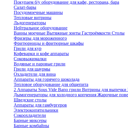
Покупаем б/у оборудование для кафе, ресторана, бара
Салат-бары
Посудомоечные машины
Тепловые витрины
Льдогенераторы
Нейтральное оборудование
Ванны моечные
Вытяжные зонты
Гастроёмкости
Столы
Фризеры для мороженного
Фритюрницы и фритюрные шкафы
Грили для кур
Кофеварки и кофе аппараты
Соковыжималки
Водяные и паровые грили
Грили для шаурмы
Охладители для вина
Аппараты для горячего шоколада
Тепловое оборудование для общепита
2
Аппараты Sous Vide
Вапо грили
Витрины для выпечки
Дымогенераторы для холодного копчения
Жарочные пов
Шведские столы
Аппараты для гамбургеров
Электрокипятильники
Сокоохладители
Барные миксеры
Барные комбайны