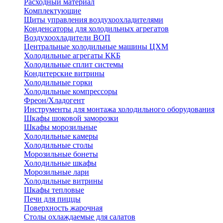
Расходный материал
Комплектующие
Щиты управления воздухоохладителями
Конденсаторы для холодильных агрегатов
Воздухоохладители ВОП
Центральные холодильные машины ЦХМ
Холодильные агрегаты ККБ
Холодильные cплит системы
Кондитерские витрины
Холодильные горки
Холодильные компрессоры
Фреон/Хладогент
Инструменты для монтажа холодильного оборудования
Шкафы шоковой заморозки
Шкафы морозильные
Холодильные камеры
Холодильные столы
Морозильные бонеты
Холодильные шкафы
Морозильные лари
Холодильные витрины
Шкафы тепловые
Печи для пиццы
Поверхность жарочная
Столы охлаждаемые для салатов