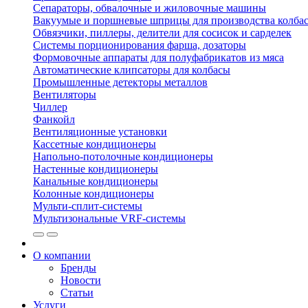
Сепараторы, обвалочные и жиловочные машины
Вакуумые и поршневые шприцы для производства колбас
Обвязчики, пиллеры, делители для сосисок и сарделек
Системы порционирования фарша, дозаторы
Формовочные аппараты для полуфабрикатов из мяса
Автоматические клипсаторы для колбасы
Промышленные детекторы металлов
Вентиляторы
Чиллер
Фанкойл
Вентиляционные установки
Кассетные кондиционеры
Напольно-потолочные кондиционеры
Настенные кондиционеры
Канальные кондиционеры
Колонные кондиционеры
Мульти-сплит-системы
Мультизональные VRF-системы
О компании
Бренды
Новости
Статьи
Услуги