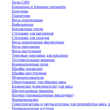
Печи СВЧ
Блинницы и блинные аппараты
Блендеры
Граниторы
Весы порционные
Вафельницы
Контактные грили
Стеллажи для магазинов
Стеллажи для складов
Весы порционные фасовочные
Весы напольные
Весы настольные
Торговые прилавки для магазина
Тестомесильные машины
Конвекционные печи
Шкафы пекарские
Шкафы расстоечные
Мукопросеиватели
Оборудование для обвалки мяса
Блокорезки (измельчители) для мяса
Шкуросъемные машины
Волчки (промышленные мясорубки)
Фаршемешалки
Гомогенизаторы и эмульситаторы для переработки мяса,
Промышленные куттеры