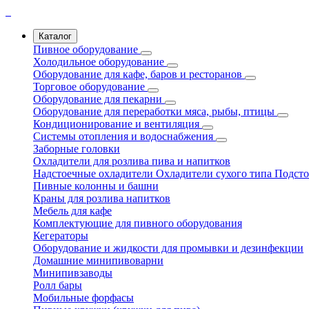
Каталог
Пивное оборудование
Холодильное оборудование
Оборудование для кафе, баров и ресторанов
Торговое оборудование
Оборудование для пекарни
Оборудование для переработки мяса, рыбы, птицы
Кондиционирование и вентиляция
Системы отопления и водоснабжения
Заборные головки
Охладители для розлива пива и напитков
Надстоечные охладители
Охладители сухого типа
Подсто
Пивные колонны и башни
Краны для розлива напитков
Мебель для кафе
Комплектующие для пивного оборудования
Кегераторы
Оборудование и жидкости для промывки и дезинфекции
Домашние минипивоварни
Минипивзаводы
Ролл бары
Мобильные форфасы