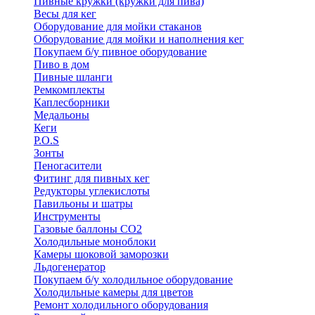
Пивные кружки (кружки для пива)
Весы для кег
Оборудование для мойки стаканов
Оборудование для мойки и наполнения кег
Покупаем б/у пивное оборудование
Пиво в дом
Пивные шланги
Ремкомплекты
Каплесборники
Медальоны
Кеги
P.O.S
Зонты
Пеногасители
Фитинг для пивных кег
Редукторы углекислоты
Павильоны и шатры
Инструменты
Газовые баллоны CO2
Холодильные моноблоки
Камеры шоковой заморозки
Льдогенератор
Покупаем б/у холодильное оборудование
Холодильные камеры для цветов
Ремонт холодильного оборудования