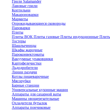
Грили Salamander
Лавовые грили
Коптильни
Макароноварки
Мармиты
Опрокидывающиеся сковороды
Пароварки
Плиты
Плиты ВОК
Плиты газовые
Плиты индукционные
Плиты
Тостеры
Шашлычницы
Шкафы жарочные
Пароконвектоматы
Вакуумные упаковщики
Картофелечистки
Льдодробители
Линии раздачи
Котлы пищеварочные
Мясорубки
Барные станции
Универсальные кухонные машин
Аппараты для сахарной ваты
Машины овощерезательные
Охладители бутылок
Аппараты пончиковые