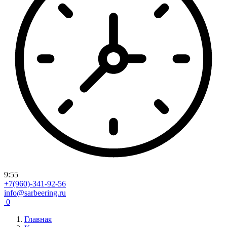
9
:
55
+7(960)-341-92-56
info@sarbeering.ru
0
Главная