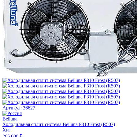
Артикул: 36627
Belluna
Холодильная сплит-система Belluna P310 Frost (R507)
Хит
265 600 ₽