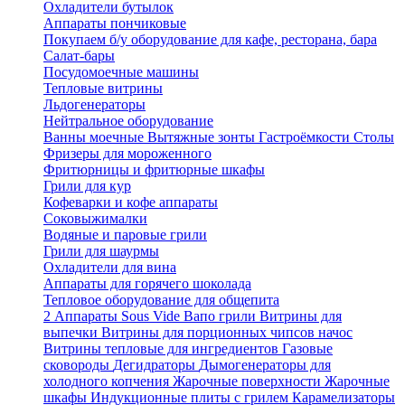
Охладители бутылок
Аппараты пончиковые
Покупаем б/у оборудование для кафе, ресторана, бара
Салат-бары
Посудомоечные машины
Тепловые витрины
Льдогенераторы
Нейтральное оборудование
Ванны моечные
Вытяжные зонты
Гастроёмкости
Столы
Фризеры для мороженного
Фритюрницы и фритюрные шкафы
Грили для кур
Кофеварки и кофе аппараты
Соковыжималки
Водяные и паровые грили
Грили для шаурмы
Охладители для вина
Аппараты для горячего шоколада
Тепловое оборудование для общепита
2
Аппараты Sous Vide
Вапо грили
Витрины для
выпечки
Витрины для порционных чипсов начос
Витрины тепловые для ингредиентов
Газовые
сковороды
Дегидраторы
Дымогенераторы для
холодного копчения
Жарочные поверхности
Жарочные
шкафы
Индукционные плиты с грилем
Карамелизаторы