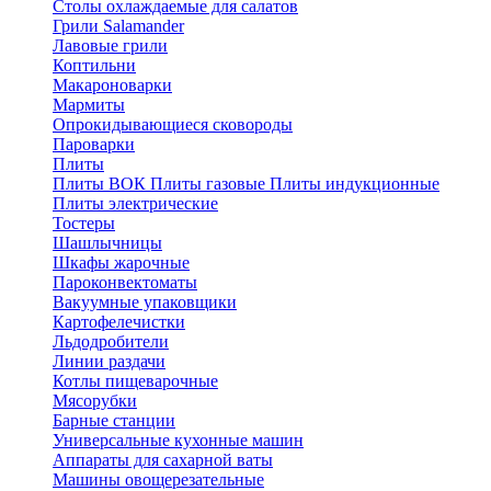
Столы охлаждаемые для салатов
Грили Salamander
Лавовые грили
Коптильни
Макароноварки
Мармиты
Опрокидывающиеся сковороды
Пароварки
Плиты
Плиты ВОК
Плиты газовые
Плиты индукционные
Плиты электричеcкие
Тостеры
Шашлычницы
Шкафы жарочные
Пароконвектоматы
Вакуумные упаковщики
Картофелечистки
Льдодробители
Линии раздачи
Котлы пищеварочные
Мясорубки
Барные станции
Универсальные кухонные машин
Аппараты для сахарной ваты
Машины овощерезательные