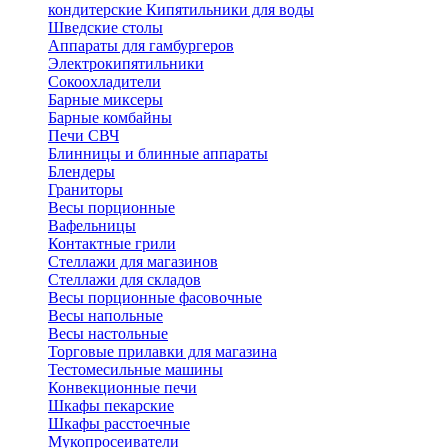
кондитерские
Кипятильники для воды
Шведские столы
Аппараты для гамбургеров
Электрокипятильники
Сокоохладители
Барные миксеры
Барные комбайны
Печи СВЧ
Блинницы и блинные аппараты
Блендеры
Граниторы
Весы порционные
Вафельницы
Контактные грили
Стеллажи для магазинов
Стеллажи для складов
Весы порционные фасовочные
Весы напольные
Весы настольные
Торговые прилавки для магазина
Тестомесильные машины
Конвекционные печи
Шкафы пекарские
Шкафы расстоечные
Мукопросеиватели