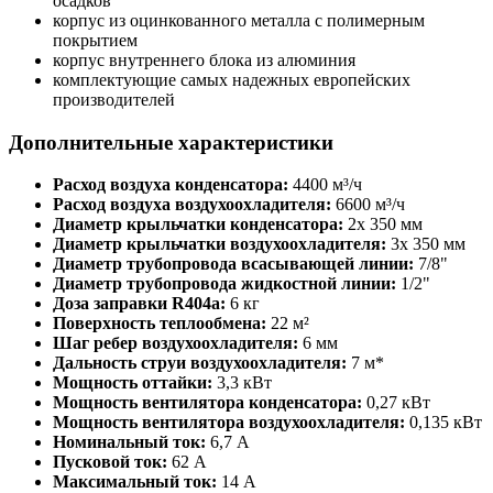
осадков
корпус из оцинкованного металла с полимерным
покрытием
корпус внутреннего блока из алюминия
комплектующие самых надежных европейских
производителей
Дополнительные характеристики
Расход воздуха конденсатора:
4400 м³/ч
Расход воздуха воздухоохладителя:
6600 м³/ч
Диаметр крыльчатки конденсатора:
2х 350 мм
Диаметр крыльчатки воздухоохладителя:
3х 350 мм
Диаметр трубопровода всасывающей линии:
7/8"
Диаметр трубопровода жидкостной линии:
1/2"
Доза заправки R404a:
6 кг
Поверхность теплообмена:
22 м²
Шаг ребер воздухоохладителя:
6 мм
Дальность струи воздухоохладителя:
7 м*
Мощность оттайки:
3,3 кВт
Мощность вентилятора конденсатора:
0,27 кВт
Мощность вентилятора воздухоохладителя:
0,135 кВт
Номинальный ток:
6,7 А
Пусковой ток:
62 А
Максимальный ток:
14 А