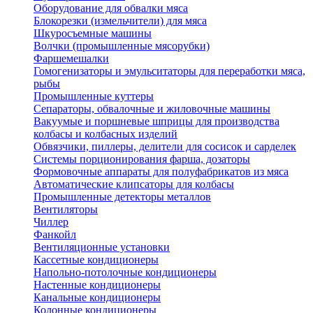
Оборудование для обвалки мяса
Блокорезки (измельчители) для мяса
Шкуросъемные машины
Волчки (промышленные мясорубки)
Фаршемешалки
Гомогенизаторы и эмульситаторы для переработки мяса,
рыбы
Промышленные куттеры
Сепараторы, обвалочные и жиловочные машины
Вакуумые и поршневые шприцы для производства
колбасы и колбасных изделий
Обвязчики, пиллеры, делители для сосисок и сарделек
Системы порционирования фарша, дозаторы
Формовочные аппараты для полуфабрикатов из мяса
Автоматические клипсаторы для колбасы
Промышленные детекторы металлов
Вентиляторы
Чиллер
Фанкойл
Вентиляционные установки
Кассетные кондиционеры
Напольно-потолочные кондиционеры
Настенные кондиционеры
Канальные кондиционеры
Колонные кондиционеры