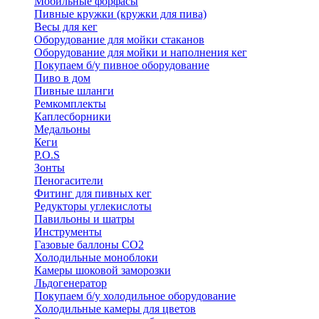
Мобильные форфасы
Пивные кружки (кружки для пива)
Весы для кег
Оборудование для мойки стаканов
Оборудование для мойки и наполнения кег
Покупаем б/у пивное оборудование
Пиво в дом
Пивные шланги
Ремкомплекты
Каплесборники
Медальоны
Кеги
P.O.S
Зонты
Пеногасители
Фитинг для пивных кег
Редукторы углекислоты
Павильоны и шатры
Инструменты
Газовые баллоны CO2
Холодильные моноблоки
Камеры шоковой заморозки
Льдогенератор
Покупаем б/у холодильное оборудование
Холодильные камеры для цветов