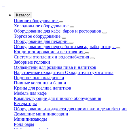
Каталог
Пивное оборудование
Холодильное оборудование
Оборудование для кафе, баров и ресторанов
Торговое оборудование
Оборудование для пекарни
Оборудование для переработки мяса, рыбы, птицы
Кондиционирование и вентиляция
Системы отопления и водоснабжения
Заборные головки
Охладители для розлива пива и напитков
Надстоечные охладители
Охладители сухого типа
Подстоечные охладители
Пивные колонны и башни
Краны для розлива напитков
Мебель для кафе
Комплектующие для пивного оборудования
Кегераторы
Оборудование и жидкости для промывки и дезинфекции
Домашние минипивоварни
Минипивзаводы
Ролл бары