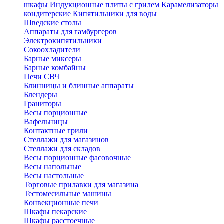
шкафы
Индукционные плиты с грилем
Карамелизаторы
кондитерские
Кипятильники для воды
Шведские столы
Аппараты для гамбургеров
Электрокипятильники
Сокоохладители
Барные миксеры
Барные комбайны
Печи СВЧ
Блинницы и блинные аппараты
Блендеры
Граниторы
Весы порционные
Вафельницы
Контактные грили
Стеллажи для магазинов
Стеллажи для складов
Весы порционные фасовочные
Весы напольные
Весы настольные
Торговые прилавки для магазина
Тестомесильные машины
Конвекционные печи
Шкафы пекарские
Шкафы расстоечные