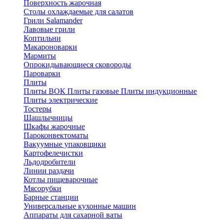
Поверхность жарочная
Столы охлаждаемые для салатов
Грили Salamander
Лавовые грили
Коптильни
Макароноварки
Мармиты
Опрокидывающиеся сковороды
Пароварки
Плиты
Плиты ВОК
Плиты газовые
Плиты индукционные
Плиты электричеcкие
Тостеры
Шашлычницы
Шкафы жарочные
Пароконвектоматы
Вакуумные упаковщики
Картофелечистки
Льдодробители
Линии раздачи
Котлы пищеварочные
Мясорубки
Барные станции
Универсальные кухонные машин
Аппараты для сахарной ваты