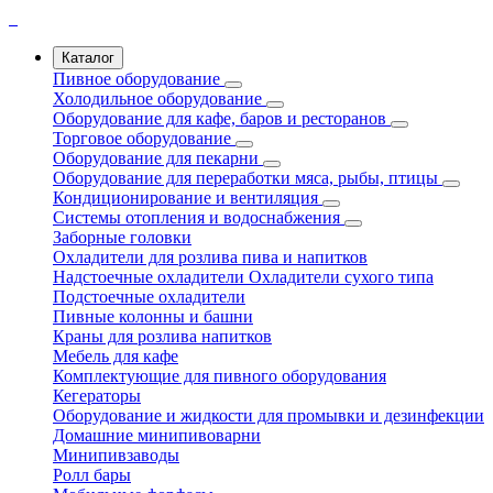
Каталог
Пивное оборудование
Холодильное оборудование
Оборудование для кафе, баров и ресторанов
Торговое оборудование
Оборудование для пекарни
Оборудование для переработки мяса, рыбы, птицы
Кондиционирование и вентиляция
Системы отопления и водоснабжения
Заборные головки
Охладители для розлива пива и напитков
Надстоечные охладители
Охладители сухого типа
Подстоечные охладители
Пивные колонны и башни
Краны для розлива напитков
Мебель для кафе
Комплектующие для пивного оборудования
Кегераторы
Оборудование и жидкости для промывки и дезинфекции
Домашние минипивоварни
Минипивзаводы
Ролл бары