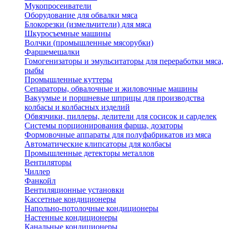
Мукопросеиватели
Оборудование для обвалки мяса
Блокорезки (измельчители) для мяса
Шкуросъемные машины
Волчки (промышленные мясорубки)
Фаршемешалки
Гомогенизаторы и эмульситаторы для переработки мяса,
рыбы
Промышленные куттеры
Сепараторы, обвалочные и жиловочные машины
Вакуумые и поршневые шприцы для производства
колбасы и колбасных изделий
Обвязчики, пиллеры, делители для сосисок и сарделек
Системы порционирования фарша, дозаторы
Формовочные аппараты для полуфабрикатов из мяса
Автоматические клипсаторы для колбасы
Промышленные детекторы металлов
Вентиляторы
Чиллер
Фанкойл
Вентиляционные установки
Кассетные кондиционеры
Напольно-потолочные кондиционеры
Настенные кондиционеры
Канальные кондиционеры