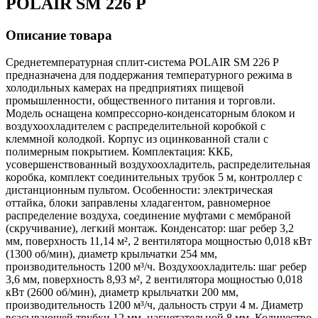
POLAIR SM 226 P
Описание товара
Среднетемпературная сплит-система POLAIR SM 226 P
предназначена для поддержания температурного режима в
холодильных камерах на предприятиях пищевой
промышленности, общественного питания и торговли.
Модель оснащена компрессорно-конденсаторным блоком и
воздухоохладителем с распределительной коробкой с
клеммной колодкой. Корпус из оцинкованной стали с
полимерным покрытием. Комплектация: ККБ,
усовершенствованный воздухоохладитель, распределительная
коробка, комплект соединительных трубок 5 м, контроллер с
дистанционным пультом. Особенности: электрическая
оттайка, блоки заправлены хладагентом, равномерное
распределение воздуха, соединение муфтами с мембраной
(скручивание), легкий монтаж. Конденсатор: шаг ребер 3,2
мм, поверхность 11,14 м², 2 вентилятора мощностью 0,018 кВт
(1300 об/мин), диаметр крыльчатки 254 мм,
производительность 1200 м³/ч. Воздухоохладитель: шаг ребер
3,6 мм, поверхность 8,93 м², 2 вентилятора мощностью 0,018
кВт (2600 об/мин), диаметр крыльчатки 200 мм,
производительность 1200 м³/ч, дальность струи 4 м. Диаметр
всасывающей трубки 12 мм, нагнетательной 8 мм. Количество