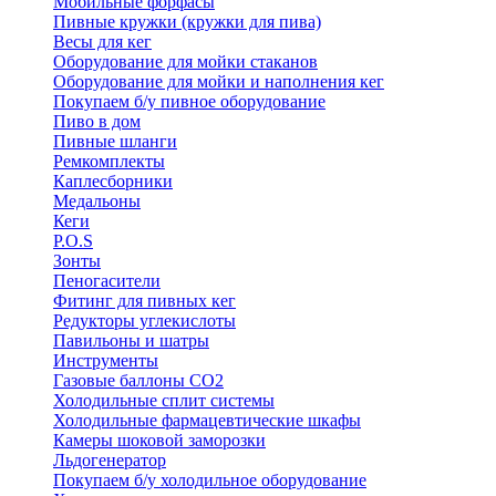
Мобильные форфасы
Пивные кружки (кружки для пива)
Весы для кег
Оборудование для мойки стаканов
Оборудование для мойки и наполнения кег
Покупаем б/у пивное оборудование
Пиво в дом
Пивные шланги
Ремкомплекты
Каплесборники
Медальоны
Кеги
P.O.S
Зонты
Пеногасители
Фитинг для пивных кег
Редукторы углекислоты
Павильоны и шатры
Инструменты
Газовые баллоны CO2
Холодильные cплит системы
Холодильные фармацевтические шкафы
Камеры шоковой заморозки
Льдогенератор
Покупаем б/у холодильное оборудование