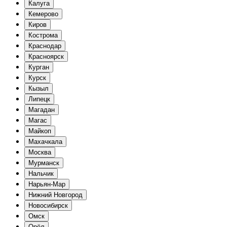
Калуга
Кемерово
Киров
Кострома
Краснодар
Красноярск
Курган
Курск
Кызыл
Липецк
Магадан
Магас
Майкоп
Махачкала
Москва
Мурманск
Нальчик
Нарьян-Мар
Нижний Новгород
Новосибирск
Омск
Орёл