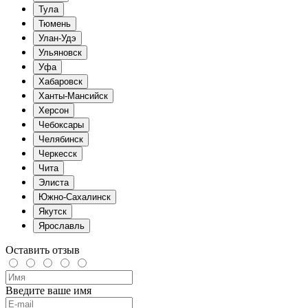
Тула
Тюмень
Улан-Удэ
Ульяновск
Уфа
Хабаровск
Ханты-Мансийск
Херсон
Чебоксары
Челябинск
Черкесск
Чита
Элиста
Южно-Сахалинск
Якутск
Ярославль
Оставить отзыв
Введите ваше имя