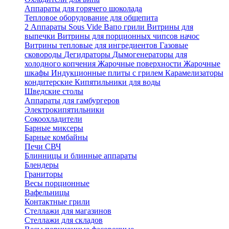
Аппараты для горячего шоколада
Тепловое оборудование для общепита
2
Аппараты Sous Vide
Вапо грили
Витрины для
выпечки
Витрины для порционных чипсов начос
Витрины тепловые для ингредиентов
Газовые
сковороды
Дегидраторы
Дымогенераторы для
холодного копчения
Жарочные поверхности
Жарочные
шкафы
Индукционные плиты с грилем
Карамелизаторы
кондитерские
Кипятильники для воды
Шведские столы
Аппараты для гамбургеров
Электрокипятильники
Сокоохладители
Барные миксеры
Барные комбайны
Печи СВЧ
Блинницы и блинные аппараты
Блендеры
Граниторы
Весы порционные
Вафельницы
Контактные грили
Стеллажи для магазинов
Стеллажи для складов