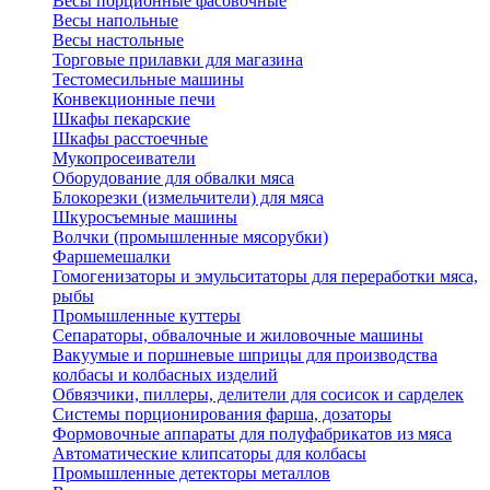
Весы порционные фасовочные
Весы напольные
Весы настольные
Торговые прилавки для магазина
Тестомесильные машины
Конвекционные печи
Шкафы пекарские
Шкафы расстоечные
Мукопросеиватели
Оборудование для обвалки мяса
Блокорезки (измельчители) для мяса
Шкуросъемные машины
Волчки (промышленные мясорубки)
Фаршемешалки
Гомогенизаторы и эмульситаторы для переработки мяса,
рыбы
Промышленные куттеры
Сепараторы, обвалочные и жиловочные машины
Вакуумые и поршневые шприцы для производства
колбасы и колбасных изделий
Обвязчики, пиллеры, делители для сосисок и сарделек
Системы порционирования фарша, дозаторы
Формовочные аппараты для полуфабрикатов из мяса
Автоматические клипсаторы для колбасы
Промышленные детекторы металлов