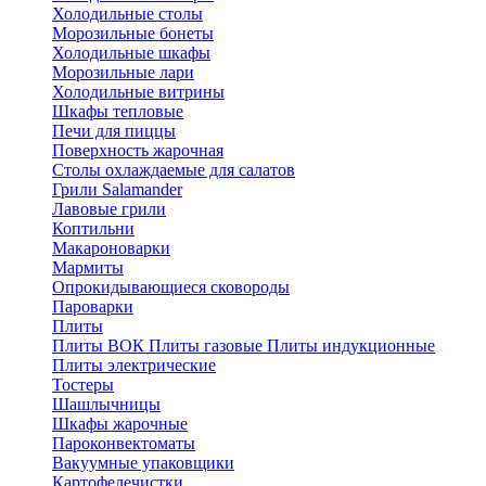
Холодильные столы
Морозильные бонеты
Холодильные шкафы
Морозильные лари
Холодильные витрины
Шкафы тепловые
Печи для пиццы
Поверхность жарочная
Столы охлаждаемые для салатов
Грили Salamander
Лавовые грили
Коптильни
Макароноварки
Мармиты
Опрокидывающиеся сковороды
Пароварки
Плиты
Плиты ВОК
Плиты газовые
Плиты индукционные
Плиты электричеcкие
Тостеры
Шашлычницы
Шкафы жарочные
Пароконвектоматы
Вакуумные упаковщики
Картофелечистки