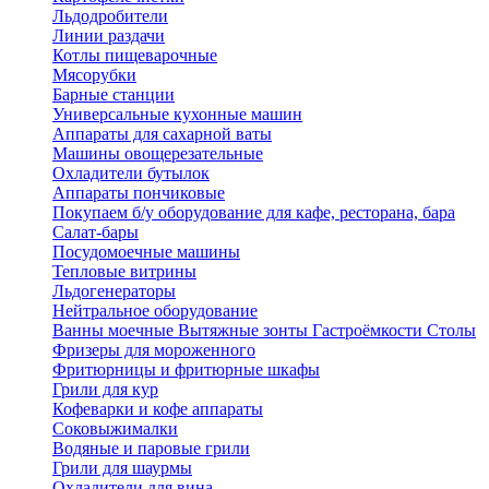
Льдодробители
Линии раздачи
Котлы пищеварочные
Мясорубки
Барные станции
Универсальные кухонные машин
Аппараты для сахарной ваты
Машины овощерезательные
Охладители бутылок
Аппараты пончиковые
Покупаем б/у оборудование для кафе, ресторана, бара
Салат-бары
Посудомоечные машины
Тепловые витрины
Льдогенераторы
Нейтральное оборудование
Ванны моечные
Вытяжные зонты
Гастроёмкости
Столы
Фризеры для мороженного
Фритюрницы и фритюрные шкафы
Грили для кур
Кофеварки и кофе аппараты
Соковыжималки
Водяные и паровые грили
Грили для шаурмы
Охладители для вина