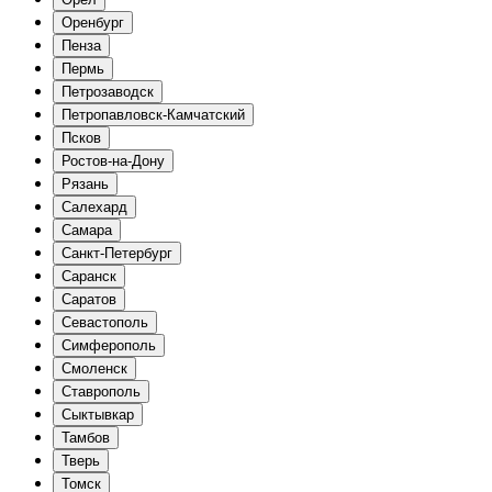
Оренбург
Пенза
Пермь
Петрозаводск
Петропавловск-Камчатский
Псков
Ростов-на-Дону
Рязань
Салехард
Самара
Санкт-Петербург
Саранск
Саратов
Севастополь
Симферополь
Смоленск
Ставрополь
Сыктывкар
Тамбов
Тверь
Томск