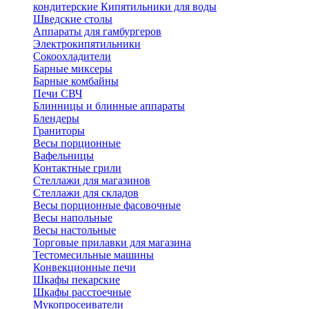
кондитерские
Кипятильники для воды
Шведские столы
Аппараты для гамбургеров
Электрокипятильники
Сокоохладители
Барные миксеры
Барные комбайны
Печи СВЧ
Блинницы и блинные аппараты
Блендеры
Граниторы
Весы порционные
Вафельницы
Контактные грили
Стеллажи для магазинов
Стеллажи для складов
Весы порционные фасовочные
Весы напольные
Весы настольные
Торговые прилавки для магазина
Тестомесильные машины
Конвекционные печи
Шкафы пекарские
Шкафы расстоечные
Мукопросеиватели