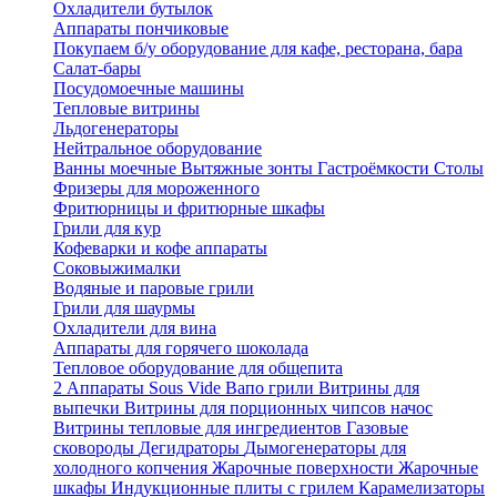
Охладители бутылок
Аппараты пончиковые
Покупаем б/у оборудование для кафе, ресторана, бара
Салат-бары
Посудомоечные машины
Тепловые витрины
Льдогенераторы
Нейтральное оборудование
Ванны моечные
Вытяжные зонты
Гастроёмкости
Столы
Фризеры для мороженного
Фритюрницы и фритюрные шкафы
Грили для кур
Кофеварки и кофе аппараты
Соковыжималки
Водяные и паровые грили
Грили для шаурмы
Охладители для вина
Аппараты для горячего шоколада
Тепловое оборудование для общепита
2
Аппараты Sous Vide
Вапо грили
Витрины для
выпечки
Витрины для порционных чипсов начос
Витрины тепловые для ингредиентов
Газовые
сковороды
Дегидраторы
Дымогенераторы для
холодного копчения
Жарочные поверхности
Жарочные
шкафы
Индукционные плиты с грилем
Карамелизаторы