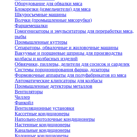
Оборудование для обвалки мяса
Блокорезки (измельчители) для мяса
Шкуросъемные машины
Волчки (промышленные мясорубки)
Фаршемешалки
Гомогенизаторы и эмульситаторы для переработки мяса,
рыбы
Промышленные куттеры
Сепараторы, обвалочные и жиловочные машины
Вакуумые и поршневые шприцы для производства
колбасы и колбасных изделий
Обвязчики, пиллеры, делители для сосисок и сарделек
Системы порционирования фарша, дозаторы
Формовочные аппараты для полуфабрикатов из мяса
Автоматические клипсаторы для колбасы
Промышленные детекторы металлов
Вентиляторы
Чиллер
Фанкойл
Вентиляционные установки
Кассетные кондиционеры
Напольно-потолочные кондиционеры
Настенные кондиционеры
Канальные кондиционеры
Колонные кондиционеры