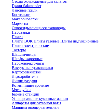
Столы охлаждаемые для салатов
Грили Salamander
Лавовые грили
Коптильни
Макароноварки
Мармиты
Опрокидывающиеся сковороды
Пароварки
Плиты
Плиты ВОК
Плиты газовые
Плиты индукционные
Плиты электричеcкие
Тостеры
Шашлычницы
Шкафы жарочные
Пароконвектоматы
Вакуумные упаковщики
Картофелечистки
Льдодробители
Линии раздачи
Котлы пищеварочные
Мясорубки
Барные станции
Универсальные кухонные машин
Аппараты для сахарной ваты
Машины овощерезательные