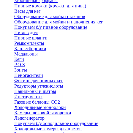
Мобильные форфасы
Пивные кружки (кружки для пива)
Весы для кег
Оборудование для мойки стаканов
Оборудование для мойки и наполнения кег
Покупаем б/у пивное оборудование
Пиво в дом
Пивные шланги
Ремкомплекты
Каплесборники
Медальоны
Кеги
P.O.S
Зонты
Пеногасители
Фитинг для пивных кег
Редукторы углекислоты
Павильоны и шатры
Инструменты
Газовые баллоны CO2
Холодильные моноблоки
Камеры шоковой заморозки
Льдогенератор
Покупаем б/у холодильное оборудование
Холодильные камеры для цветов