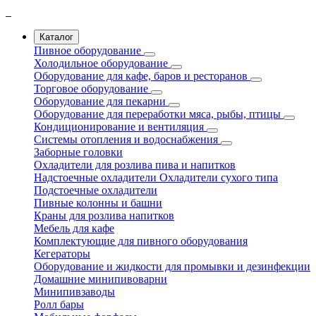
Каталог
Пивное оборудование
Холодильное оборудование
Оборудование для кафе, баров и ресторанов
Торговое оборудование
Оборудование для пекарни
Оборудование для переработки мяса, рыбы, птицы
Кондиционирование и вентиляция
Системы отопления и водоснабжения
Заборные головки
Охладители для розлива пива и напитков
Надстоечные охладители
Охладители сухого типа
Подстоечные охладители
Пивные колонны и башни
Краны для розлива напитков
Мебель для кафе
Комплектующие для пивного оборудования
Кегераторы
Оборудование и жидкости для промывки и дезинфекции
Домашние минипивоварни
Минипивзаводы
Ролл бары