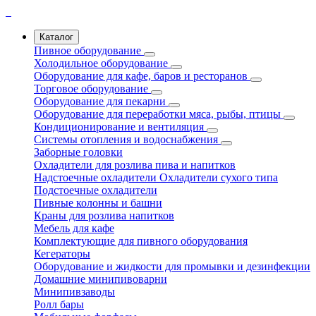
Каталог
Пивное оборудование
Холодильное оборудование
Оборудование для кафе, баров и ресторанов
Торговое оборудование
Оборудование для пекарни
Оборудование для переработки мяса, рыбы, птицы
Кондиционирование и вентиляция
Системы отопления и водоснабжения
Заборные головки
Охладители для розлива пива и напитков
Надстоечные охладители
Охладители сухого типа
Подстоечные охладители
Пивные колонны и башни
Краны для розлива напитков
Мебель для кафе
Комплектующие для пивного оборудования
Кегераторы
Оборудование и жидкости для промывки и дезинфекции
Домашние минипивоварни
Минипивзаводы
Ролл бары