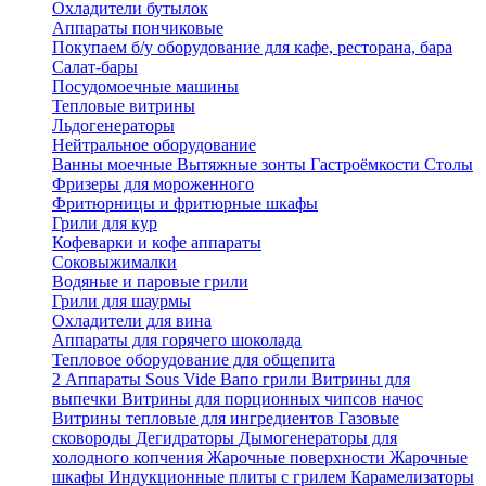
Охладители бутылок
Аппараты пончиковые
Покупаем б/у оборудование для кафе, ресторана, бара
Салат-бары
Посудомоечные машины
Тепловые витрины
Льдогенераторы
Нейтральное оборудование
Ванны моечные
Вытяжные зонты
Гастроёмкости
Столы
Фризеры для мороженного
Фритюрницы и фритюрные шкафы
Грили для кур
Кофеварки и кофе аппараты
Соковыжималки
Водяные и паровые грили
Грили для шаурмы
Охладители для вина
Аппараты для горячего шоколада
Тепловое оборудование для общепита
2
Аппараты Sous Vide
Вапо грили
Витрины для
выпечки
Витрины для порционных чипсов начос
Витрины тепловые для ингредиентов
Газовые
сковороды
Дегидраторы
Дымогенераторы для
холодного копчения
Жарочные поверхности
Жарочные
шкафы
Индукционные плиты с грилем
Карамелизаторы