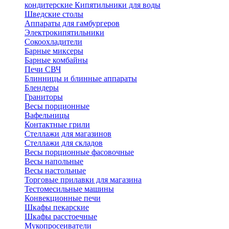
кондитерские
Кипятильники для воды
Шведские столы
Аппараты для гамбургеров
Электрокипятильники
Сокоохладители
Барные миксеры
Барные комбайны
Печи СВЧ
Блинницы и блинные аппараты
Блендеры
Граниторы
Весы порционные
Вафельницы
Контактные грили
Стеллажи для магазинов
Стеллажи для складов
Весы порционные фасовочные
Весы напольные
Весы настольные
Торговые прилавки для магазина
Тестомесильные машины
Конвекционные печи
Шкафы пекарские
Шкафы расстоечные
Мукопросеиватели