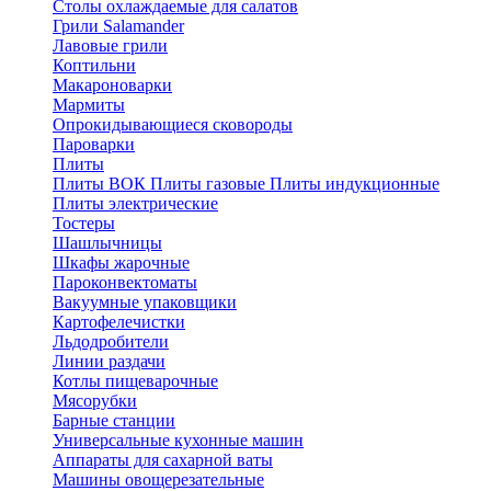
Столы охлаждаемые для салатов
Грили Salamander
Лавовые грили
Коптильни
Макароноварки
Мармиты
Опрокидывающиеся сковороды
Пароварки
Плиты
Плиты ВОК
Плиты газовые
Плиты индукционные
Плиты электричеcкие
Тостеры
Шашлычницы
Шкафы жарочные
Пароконвектоматы
Вакуумные упаковщики
Картофелечистки
Льдодробители
Линии раздачи
Котлы пищеварочные
Мясорубки
Барные станции
Универсальные кухонные машин
Аппараты для сахарной ваты
Машины овощерезательные