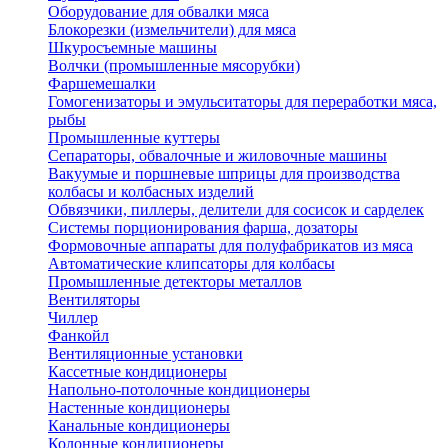
Оборудование для обвалки мяса
Блокорезки (измельчители) для мяса
Шкуросъемные машины
Волчки (промышленные мясорубки)
Фаршемешалки
Гомогенизаторы и эмульситаторы для переработки мяса,
рыбы
Промышленные куттеры
Сепараторы, обвалочные и жиловочные машины
Вакуумые и поршневые шприцы для производства
колбасы и колбасных изделий
Обвязчики, пиллеры, делители для сосисок и сарделек
Системы порционирования фарша, дозаторы
Формовочные аппараты для полуфабрикатов из мяса
Автоматические клипсаторы для колбасы
Промышленные детекторы металлов
Вентиляторы
Чиллер
Фанкойл
Вентиляционные установки
Кассетные кондиционеры
Напольно-потолочные кондиционеры
Настенные кондиционеры
Канальные кондиционеры
Колонные кондиционеры