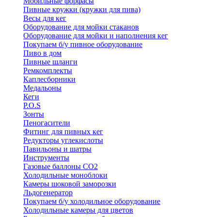
Мобильные форфасы
Пивные кружки (кружки для пива)
Весы для кег
Оборудование для мойки стаканов
Оборудование для мойки и наполнения кег
Покупаем б/у пивное оборудование
Пиво в дом
Пивные шланги
Ремкомплекты
Каплесборники
Медальоны
Кеги
P.O.S
Зонты
Пеногасители
Фитинг для пивных кег
Редукторы углекислоты
Павильоны и шатры
Инструменты
Газовые баллоны CO2
Холодильные моноблоки
Камеры шоковой заморозки
Льдогенератор
Покупаем б/у холодильное оборудование
Холодильные камеры для цветов