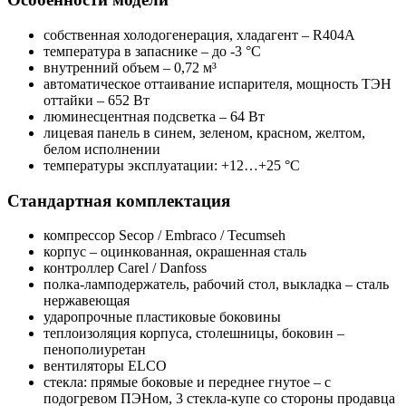
собственная холодогенерация, хладагент – R404A
температура в запаснике – до -3 °C
внутренний объем – 0,72 м³
автоматическое оттаивание испарителя, мощность ТЭН
оттайки – 652 Вт
люминесцентная подсветка – 64 Вт
лицевая панель в синем, зеленом, красном, желтом,
белом исполнении
температуры эксплуатации: +12…+25 °C
Стандартная комплектация
компрессор Secop / Embraco / Tecumseh
корпус – оцинкованная, окрашенная сталь
контроллер Carel / Danfoss
полка-ламподержатель, рабочий стол, выкладка – сталь
нержавеющая
ударопрочные пластиковые боковины
теплоизоляция корпуса, столешницы, боковин –
пенополиуретан
вентиляторы ELCO
стекла: прямые боковые и переднее гнутое – с
подогревом ПЭНом, 3 стекла-купе со стороны продавца