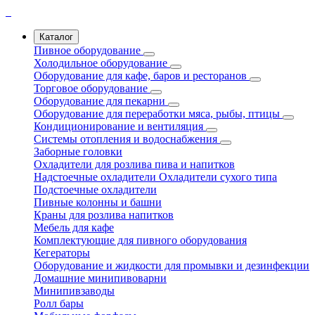
Каталог
Пивное оборудование
Холодильное оборудование
Оборудование для кафе, баров и ресторанов
Торговое оборудование
Оборудование для пекарни
Оборудование для переработки мяса, рыбы, птицы
Кондиционирование и вентиляция
Системы отопления и водоснабжения
Заборные головки
Охладители для розлива пива и напитков
Надстоечные охладители
Охладители сухого типа
Подстоечные охладители
Пивные колонны и башни
Краны для розлива напитков
Мебель для кафе
Комплектующие для пивного оборудования
Кегераторы
Оборудование и жидкости для промывки и дезинфекции
Домашние минипивоварни
Минипивзаводы
Ролл бары