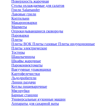
Поверхность жарочная
Столы охлаждаемые для салатов
Грили Salamander
Лавовые грили
Коптильни
Макароноварки
Мармиты
Опрокидывающиеся сковороды
Пароварки
Плиты
Плиты ВОК
Плиты газовые
Плиты индукционные
Плиты электричеcкие
Тостеры
Шашлычницы
Шкафы жарочные
Пароконвектоматы
Вакуумные упаковщики
Картофелечистки
Льдодробители
Линии раздачи
Котлы пищеварочные
Мясорубки
Барные станции
Универсальные кухонные машин
Аппараты для сахарной ваты