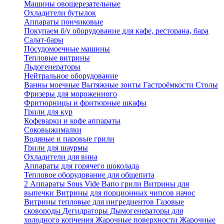
Машины овощерезательные
Охладители бутылок
Аппараты пончиковые
Покупаем б/у оборудование для кафе, ресторана, бара
Салат-бары
Посудомоечные машины
Тепловые витрины
Льдогенераторы
Нейтральное оборудование
Ванны моечные
Вытяжные зонты
Гастроёмкости
Столы
Фризеры для мороженного
Фритюрницы и фритюрные шкафы
Грили для кур
Кофеварки и кофе аппараты
Соковыжималки
Водяные и паровые грили
Грили для шаурмы
Охладители для вина
Аппараты для горячего шоколада
Тепловое оборудование для общепита
2
Аппараты Sous Vide
Вапо грили
Витрины для
выпечки
Витрины для порционных чипсов начос
Витрины тепловые для ингредиентов
Газовые
сковороды
Дегидраторы
Дымогенераторы для
холодного копчения
Жарочные поверхности
Жарочные