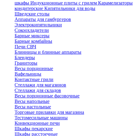
шкафы
Индукционные плиты с грилем
Карамелизаторы
кондитерские
Кипятильники для воды
Шведские столы
Аппараты для гамбургеров
Электрокипятильники
Сокоохладители
Барные миксеры
Барные комбайны
Печи СВЧ
Блинницы и блинные аппараты
Блендеры
Граниторы
Весы порционные
Вафельницы
Контактные грили
Стеллажи для магазинов
Стеллажи для складов
Весы порционные фасовочные
Весы напольные
Весы настольные
Торговые прилавки для магазина
Тестомесильные машины
Конвекционные печи
Шкафы пекарские
Шкафы расстоечные