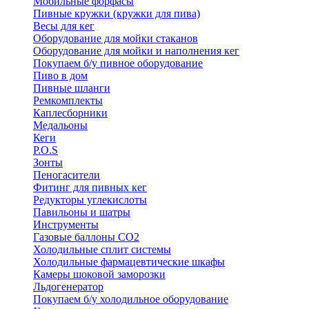
Мобильные форфасы
Пивные кружки (кружки для пива)
Весы для кег
Оборудование для мойки стаканов
Оборудование для мойки и наполнения кег
Покупаем б/у пивное оборудование
Пиво в дом
Пивные шланги
Ремкомплекты
Каплесборники
Медальоны
Кеги
P.O.S
Зонты
Пеногасители
Фитинг для пивных кег
Редукторы углекислоты
Павильоны и шатры
Инструменты
Газовые баллоны CO2
Холодильные cплит системы
Холодильные фармацевтические шкафы
Камеры шоковой заморозки
Льдогенератор
Покупаем б/у холодильное оборудование