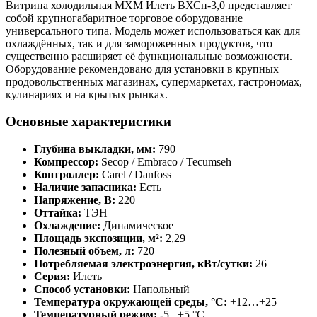
Витрина холодильная МХМ Илеть ВХСн-3,0 представляет
собой крупногабаритное торговое оборудование
универсального типа. Модель может использоваться как для
охлаждённых, так и для замороженных продуктов, что
существенно расширяет её функциональные возможности.
Оборудование рекомендовано для установки в крупных
продовольственных магазинах, супермаркетах, гастрономах,
кулинариях и на крытых рынках.
Основные характеристики
Глубина выкладки, мм:
790
Компрессор:
Secop / Embraco / Tecumseh
Контроллер:
Carel / Danfoss
Наличие запасника:
Есть
Напряжение, В:
220
Оттайка:
ТЭН
Охлаждение:
Динамическое
Площадь экспозиции, м²:
2,29
Полезный объем, л:
720
Потребляемая электроэнергия, кВт/сутки:
26
Серия:
Илеть
Способ установки:
Напольный
Температура окружающей среды, °С:
+12…+25
Температурный режим:
-5...+5 °C