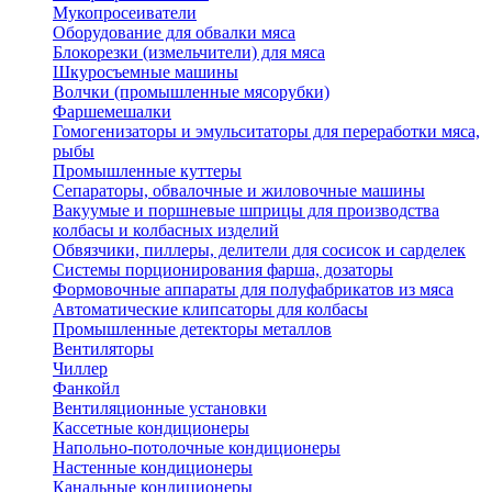
Мукопросеиватели
Оборудование для обвалки мяса
Блокорезки (измельчители) для мяса
Шкуросъемные машины
Волчки (промышленные мясорубки)
Фаршемешалки
Гомогенизаторы и эмульситаторы для переработки мяса,
рыбы
Промышленные куттеры
Сепараторы, обвалочные и жиловочные машины
Вакуумые и поршневые шприцы для производства
колбасы и колбасных изделий
Обвязчики, пиллеры, делители для сосисок и сарделек
Системы порционирования фарша, дозаторы
Формовочные аппараты для полуфабрикатов из мяса
Автоматические клипсаторы для колбасы
Промышленные детекторы металлов
Вентиляторы
Чиллер
Фанкойл
Вентиляционные установки
Кассетные кондиционеры
Напольно-потолочные кондиционеры
Настенные кондиционеры
Канальные кондиционеры